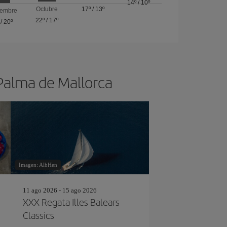
14º
/
10º
Octubre
17º
/
13º
iembre
22º
/
17º
/
20º
 Palma de Mallorca
Imagen: AlbHen
11 ago 2026 - 15 ago 2026
XXX Regata Illes Balears
Classics