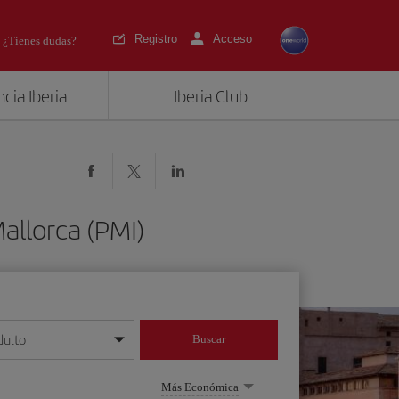
Registro
Acceso
¿Tienes dudas?
cia Iberia
Iberia Club
allorca (PMI)
dulto
Buscar
o día/mes/año
Más Económica