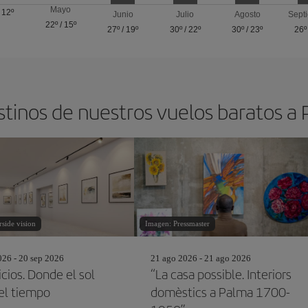
Mayo
/
12º
Junio
Julio
Agosto
Sept
22º
/
15º
27º
/
19º
30º
/
22º
30º
/
23º
26º
stinos de nuestros vuelos baratos a
side vision
Imagen: Pressmaster
26 - 20 sep 2026
21 ago 2026 - 21 ago 2026
icios. Donde el sol
“La casa possible. Interiors
 el tiempo
domèstics a Palma 1700-