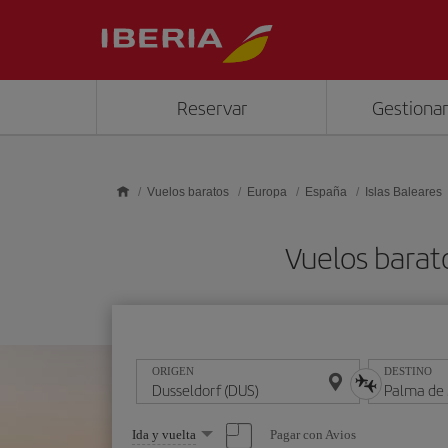
Saltar al contenido principal
Reservar
Gestionar
Vuelos baratos
Europa
España
Islas Baleares
Vuelos barat
ORIGEN
DESTINO
Seleccione
Pagar con Avios
Ida y vuelta