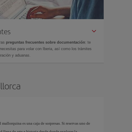
ntes
tras
preguntas frecuentes sobre documentación
: te
cesitas para volar con Iberia, así como los trámites
gración y aduanas.
llorca
l mallorquina es una caja de sorpresas. Si reservas uno de
 llena de arte e historia desde donde explorar la