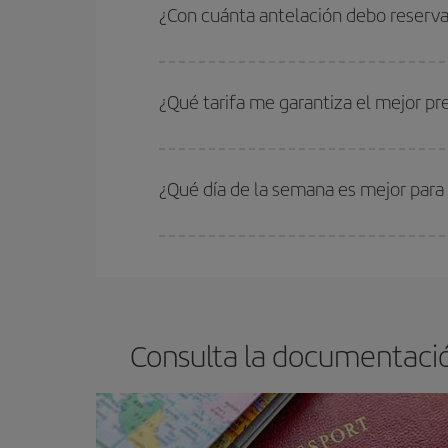
periodos de vacaciones escolares son temporada
¿Con cuánta antelación debo reserva
precios encontrarás.
Cuanto antes reserves
tus vuelos, mejores precio
estén disponibles o se vayan agotando. Por eso,
¿Qué tarifa me garantiza el mejor p
En Iberia, tenemos distintas tarifas para garantiz
¿Qué día de la semana es mejor para
Cualquier día de la semana puedes encontrar vuel
reserves tus billetes de avión más baratos te sal
barato.
Consulta la documentació