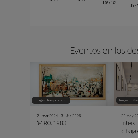
13º
/
9º
13º
/
8º
16º
/
10º
18º
Eventos en los de
Imagen: Rawpixel.com
Imagen: other
21 mar 2024 - 31 dic 2026
22 may 20
‘MIRÓ, 1983’
Interst
dibuja