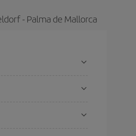
ldorf - Palma de Mallorca
das altas, compras con antelación y puedes ser
ratos
. Dinos desde dónde vuelas, a dónde
ra días cercanos
, tanto de ida como de vuelta,
gunos
horarios
puede que te hagan ahorrar aún
eral las Navidades, la Semana Santa y los