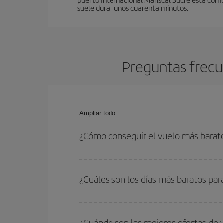
suele durar unos cuarenta minutos.
Preguntas frecu
Ampliar todo
¿Cómo conseguir el vuelo más barat
Podrás ahorrar en tu billete de avión de Milán-Qu
fechas y horarios de ida y vuelta.
¿Cuáles son los días más baratos par
Para saber qué días te saldrá más económico vol
quieres ir y en qué fechas habías pensado viajar
¿Cuándo son las mejores ofertas de 