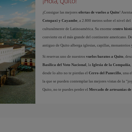
¡Hola, Quito!
¡Consigue las mejores
ofertas de vuelos a Quito
! Asent
Cotopaxi y Cayambe
, a 2.800 metros sobre el nivel del 
culturalmente de Latinoamérica. Su enorme
centro hist
convierte en el más grande del continente americano. D
antiguo de Quito alberga iglesias, capillas, monasterios
Si reservas uno de nuestros
vuelos baratos a Quito
, des
Basílica del Voto Nacional
, la
Iglesia de la Compañía
,
desde lo alto no te pierdas el
Cerro del Panecillo
, una 
la que se pueden contemplar las mejores vistas de la “j
Quito, no te puedes perder el
Mercado de artesanías de