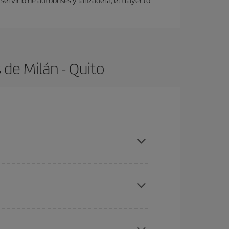
de Milán - Quito
con antelación y puedes ser flexible con las
ratos
. Dinos desde dónde vuelas, a dónde
ra días cercanos
, tanto de ida como de vuelta,