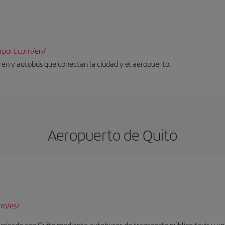
rport.com/en/
tren y autobús que conectan la ciudad y el aeropuerto.
Aeropuerto de Quito
ro/es/
nicado con Quito mediante autobuses de transporte público taxis y un 