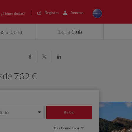
Registro
Acceso
¿Tienes dudas?
cia Iberia
Iberia Club
 desde 762
dulto
Buscar
o día/mes/año
Más Económica