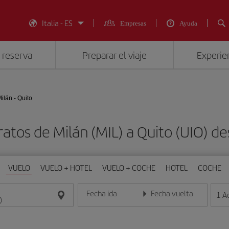
Italia - ES
Empresas
Ayuda
 reserva
Preparar el viaje
Experien
ilán - Quito
ratos de Milán (MIL) a Quito (UIO)
VUELO
VUELO + HOTEL
VUELO + COCHE
HOTEL
COCHE
Fecha ida
Fecha vuelta
1
A
Introduce la fecha en formato día/mes/año
Introduce la fecha en format