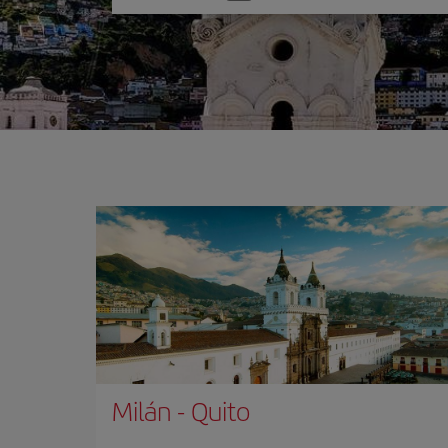
una
opción
Milán
-
Quito