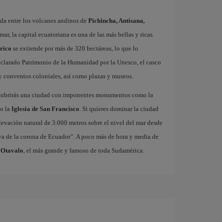
ada entre los volcanes andinos de
Pichincha, Antisana,
mar, la capital ecuatoriana es una de las más bellas y ricas
órico
se extiende por más de 320 hectáreas, lo que lo
eclarado Patrimonio de la Humanidad por la Unesco, el casco
 y conventos coloniales, así como plazas y museos.
cubrirás una ciudad con imponentes monumentos como la
 o la
Iglesia de San Francisco
. Si quieres dominar la ciudad
elevación natural de 3.000 metros sobre el nivel del mar desde
oya de la corona de Ecuador”. A poco más de hora y media de
 Otavalo
, el más grande y famoso de toda Sudamérica.