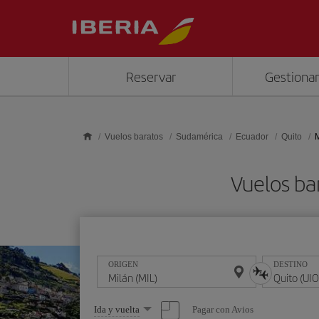
Saltar al contenido principal
Reservar
Gestionar
Vuelos baratos
Sudamérica
Ecuador
Quito
M
Vuelos ba
ORIGEN
DESTINO
Seleccione
Pagar con Avios
Ida y vuelta