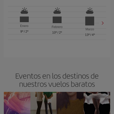
Enero
Febrero
Marzo
9º
/
2º
10º
/
2º
13º
/
4º
Eventos en los destinos de
nuestros vuelos baratos