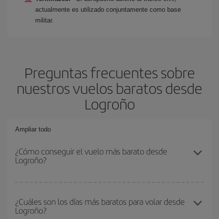
actualmente es utilizado conjuntamente como base
militar.
Preguntas frecuentes sobre
nuestros vuelos baratos desde
Logroño
Ampliar todo
¿Cómo conseguir el vuelo más barato desde
Logroño?
Podrás ahorrar en tu billete de avión y conseguir el vuelo más
barato si evitas temporadas altas, compras con antelación y
¿Cuáles son los días más baratos para volar desde
Logroño?
puedes ser flexible con las fechas y horarios de ida y vuelta.