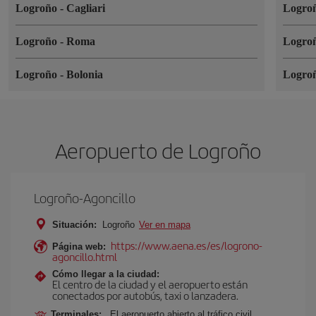
Logroño
-
Cagliari
Logro
Logroño
-
Roma
Logro
Logroño
-
Bolonia
Logro
Aeropuerto de Logroño
Logroño-Agoncillo
Situación:
Logroño
Ver en mapa
https://www.aena.es/es/logrono-
Página web:
agoncillo.html
Cómo llegar a la ciudad:
El centro de la ciudad y el aeropuerto están
conectados por autobús, taxi o lanzadera.
Terminales:
El aeropuerto abierto al tráfico civil,