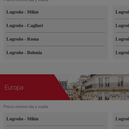
Logroño
-
Milán
Logro
Logroño
-
Cagliari
Logro
Logroño
-
Roma
Logro
Logroño
-
Bolonia
Logro
Europa
Precio mínimo ida y vuelta
Logroño
-
Milán
Logro