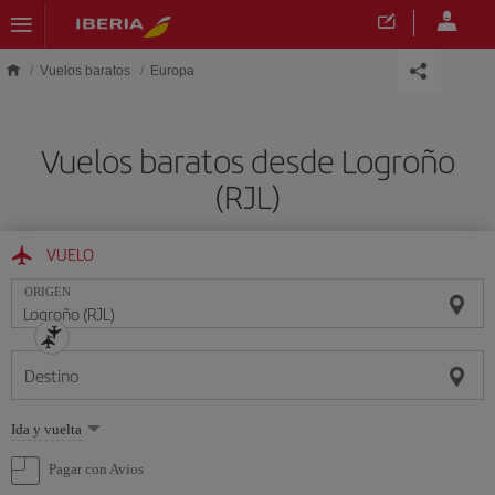
Saltar al contenido principal
Vuelos baratos
Europa
Vuelos baratos desde Logroño
(RJL)
VUELO
ORIGEN
Destino
Seleccione
Ida y vuelta
una
opción
Pagar con Avios