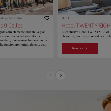
km del teatro al aire libre
delpark y a 4,3 km de la plaza de los
eos. El aeropuerto más cercano es el
Schiphol, ubicado a 6 km.
ndas y Mercados
Hotel
s 9 Calles
Hotel TWENTY EIGH
gidas directamente durante la gran
El exclusivo Hotel TWENTY EIGHT o
ansión urbana del siglo XVII en
elegantes, amplios y cómodos, con los
terdam, nueve estrechas arterias de
También cuenta con restaurante, sauna
dra funcionaron originalmente como
apartamentos tienen cocina totalmen
Reservar
espina dorsal comercial del cinturón
ducha de efecto lluvia. También incl
canales protegido por la UNESCO,
WiFi de alta velocidad. Los huéspede
do cabida a curtidores y gremios
un desayuno boutique con productos 
esanales. Al cruzar cuatro vías
cotrabajo. El vestíbulo, el salón, el b
viales históricas principales, estas
El personal de la recepción proporci
erias de ladrillo exhiben fachadas
de excursiones. También se ofrece ser
alonadas del Siglo de Oro, albergan
TWENTY EIGHT se encuentra a 300 me
leres de diseño independientes,
enfrente de una parada de tranvía qu
ndas de ropa vintage seleccionada,
Museos y con el centro de la ciudad
erías de arte especializadas y
Zuidas, WTC y RAI, a 2 km. A las pa
aderías tradicionales. Recorrer estos
para viajes de dos personas.
nquilos adoquines permite conectar
énticamente con la cultura
idencial holandesa, donde serenos
lles urbanos, puentes iluminados al