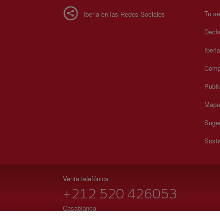
Tu se
Iberia en las Redes Sociales
Decla
Iberi
Compr
Publi
Mapa 
Suger
Soste
Venta telefónica
+212 520 426053
Casablanca
Lunes a domingo 09:00 - 20:00 horas (francés). Lunes a