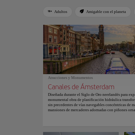
Adultos
Amigable con el planeta
Use left and right arrow keys to move between filters. Press
Atracciones y Monumentos
Canales de Ámsterdam
Diseñada durante el Siglo de Oro neerlandés para exp
monumental obra de planificación hidráulica transfo
sin precedentes de vías navegables concéntricas de m
mansiones de mercaderes adornadas con piñones orna
históricas bordean cuatro canales principales, donde
mampostería conectan noventa islas artificiales sobre 
Navegar por estos canales históricos revela un monum
iluminación nocturna se refleja sobre aguas serenas, 