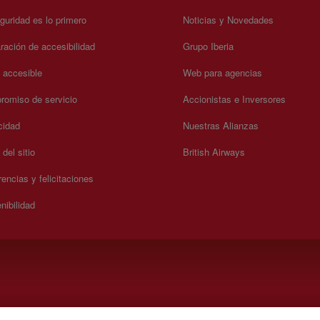
guridad es lo primero
Noticias y Novedades
ración de accesibilidad
Grupo Iberia
a accesible
Web para agencias
omiso de servicio
Accionistas e Inversores
cidad
Nuestras Alianzas
del sitio
British Airways
encias y felicitaciones
nibilidad
 domingo 00:00 - 24:00 horas (español e inglés).