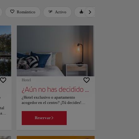
Romántico
Activo
Relax
Cultura
Hotel
¿Aún no has decidido dónde alojarte?
o
¿Hotel exclusivo o apartamento
acogedor en el centro? ¡Tú decides!
tal
Echa un vistazo a nuestra página, filtra
para
según tus intereses y escoge el lugar que
Reservar
cos
mejor se adapte a tus necesidades.
os
de