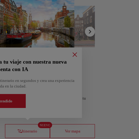
Mostrar
lista
a tu viaje con nuestra nueva
enta con IA
tinerario en segundos y crea una experiencia
da en la ciudad.
personalizado según tus intereses y la duración de tu
tendido
orra
Andorra la Vella
NUEVO
Andorra
Itinerario
Ver mapa