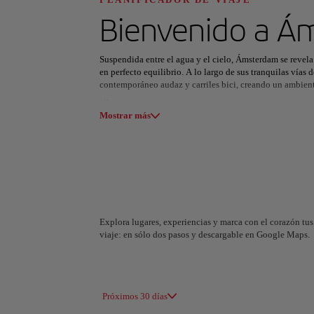
Descubre tu pró
Bienvenido a
Ám
Suspendida entre el agua y el cielo, Ámsterdam se revel
en perfecto equilibrio. A lo largo de sus tranquilas vías 
contemporáneo audaz y carriles bici, creando un ambient
Todas las áreas
Europa
América del Su
La cultura aquí es a la vez reflexiva e inspiradora. La 
Mostrar más
resiliencia, mientras el Rijksmuseum y el Museo Van Gog
en barco, por el anillo de canales declarado Patrimonio 
reflejos casi cinematográficos.
El tiempo libre transcurre sin prisas: pedalear por el ar
Nueve Calles o saborear un café en terrazas bañadas por e
exploración, tolerancia e intercambio, convirtiendo Áms
Explora lugares, experiencias y marca con el corazón tus 
viaje: en sólo dos pasos y descargable en Google Maps.
A Coruña
Alicant
España
España
Próximos 30 días