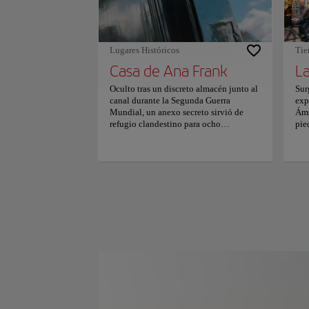
3,8 
Von
Mus
de 
Lugares Históricos
Tie
Casa de Ana Frank
La
Oculto tras un discreto almacén junto al
Sur
canal durante la Segunda Guerra
exp
Mundial, un anexo secreto sirvió de
Áms
refugio clandestino para ocho
pie
perseguidos judíos, donde la joven Ana
la 
Frank redactó su inmortal diario bajo la
de 
ocupación nazi. Cruzar por la histórica
dan
estantería giratoria permite acceder a
art
estancias vacías conservadas según los
flu
deseos explícitos de Otto Frank,
art
exhibiendo recortes de revistas
esc
adheridos a la pared, marcas familiares
tal
de estatura y páginas del cuaderno a
tie
cuadros original. Recorrer estos
gal
silenciosos espacios de madera despierta
pan
un imborrable vínculo emocional con la
tra
resistencia humana, transformando
aut
habitaciones físicas en una lección
res
universal permanente en defensa de los
mue