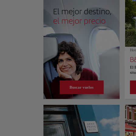
siglos de herencia comercial del norte de Europa y p
El mejor destino,
el mejor precio
Hot
El 
sit
Von
tie
Buscar vuelos
and
com
de 
Gar
al 
dis
baj
pue
lig
El 