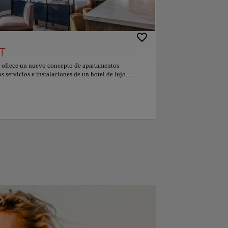
T
frece un nuevo concepto de apartamentos
 servicios e instalaciones de un hotel de lujo.
, instalaciones de fitness y garaje subterráneo. Los
te equipada, zona de estar amplia y baño lujoso con
uyen control de temperatura, TV de pantalla plana y
s podrán cocinar en el apartamento. También se sirve
de la zona. El establecimiento cuenta con zona de
ar y la recepción del hotel están abiertos las 24 horas.
ona servicios de información turística y organización
vicio de alquiler de bicicletas y coches. El Hotel
tros de la estación de metro más cercana y justo
e proporciona conexiones directas con la plaza de los
. El Amsterdamse bos y el Vondelpark están a 1,5 km y
rejas les encanta la ubicación — Le han puesto un 8.6