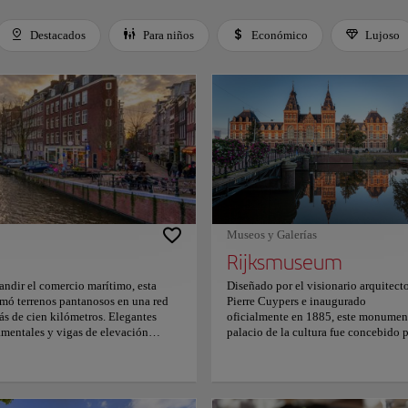
Destacados
Para niños
Económico
Lujoso
 Space or Enter to toggle a filter. Press Tab to leave the filter bar.
Museos y Galerías
Rijksmuseum
andir el comercio marítimo, esta
Diseñado por el visionario arquitect
rmó terrenos pantanosos en una red
Pierre Cuypers e inaugurado
ás de cien kilómetros. Elegantes
oficialmente en 1885, este monumen
mentales y vigas de elevación
palacio de la cultura fue concebido 
 más de mil quinientos puentes de
albergar ocho siglos de logros artísti
el intrincado trazado acuático.
neerlandeses mediante una
ento civil perdurable, donde la
impresionante combinación de estil
transportando al espectador hacia
gótico y renacentista. Ochenta salas 