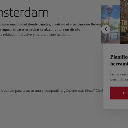
ximo destino
sterdam
a como una ciudad donde canales, creatividad y patrimonio fluyen
de agua, las casas estrechas se alzan junto a un diseño
e relajado, inclusivo y naturalmente moderno.
r
Norteamérica
África
Asia
Casa de Ana Frank ofrece un encuentro profundo con la memoria y la
h exhiben un extraordinario legado artístico. Un paseo, a pie o
de la Humanidad dibuja un paisaje de puentes, barcos-casa y
Planific
herrami
bolado Vondelpark, curiosear en las boutiques independientes de las
Genera un i
l sol. Bajo este encanto desenfadado late una historia de
personaliza
terdam en un destino íntimo, pleno y discretamente inolvidable.
favoritos para crear tu ruta y compartirla. ¿Quieres más ideas? Obtén un itinerario 
En
And
Almería
e
España