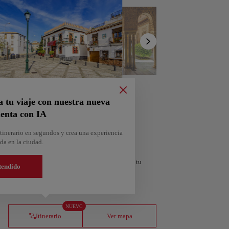
Mostrar
lista
a tu viaje con nuestra nueva
enta con IA
tinerario en segundos y crea una experiencia
da en la ciudad.
personalizado según tus intereses y la duración de tu
tendido
orra
Andorra la Vella
NUEVO
Andorra
Itinerario
Ver mapa