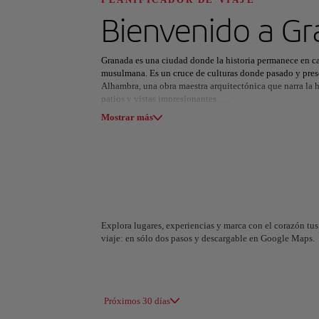
Descubre tu pró
Bienvenido a
Gr
Granada es una ciudad donde la historia permanece en cad
musulmana. Es un cruce de culturas donde pasado y presen
Alhambra, una obra maestra arquitectónica que narra la hi
patios y vistas impresionantes.
Todas las áreas
Europa
América del Su
Mostrar más
Más allá de su icónica fortaleza, Granada sorprende con t
encanto del barrio judío y la vibrante Alcaicería transpo
está presente en la Capilla Real, un sitio imprescindible
Entre recorridos por innumerables monumentos, la gastro
los intensos sabores andaluces y pintorescas plazas invit
a Granada se convierte en un viaje en el tiempo.
Explora lugares, experiencias y marca con el corazón tus 
viaje: en sólo dos pasos y descargable en Google Maps.
A Coruña
Alicant
España
España
Próximos 30 días