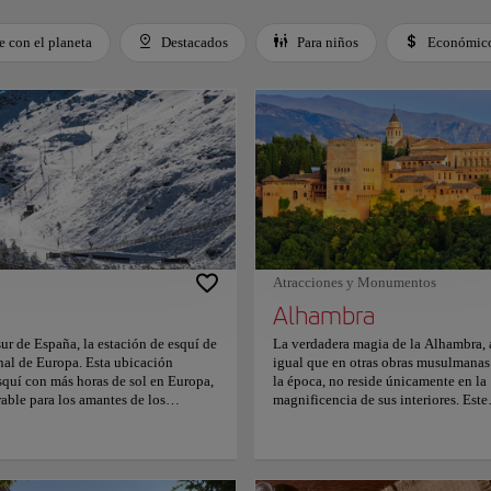
 con el planeta
Destacados
Para niños
Económic
 Space or Enter to toggle a filter. Press Tab to leave the filter bar.
Atracciones y Monumentos
Alhambra
ur de España, la estación de esquí de
La verdadera magia de la Alhambra, 
onal de Europa. Esta ubicación
igual que en otras obras musulmanas
 esquí con más horas de sol en Europa,
la época, no reside únicamente en la
able para los amantes de los
magnificencia de sus interiores. Este
achil, a tan solo 32 kilómetros de
espléndido complejo arquitectónico,
cionales para esquiar, rodeado del
situado en Granada, España, es muc
mbién es un Parque Natural y
más que una simple muestra de lujo 
l Mulhacén, el pico más alto de la
detalle artístico. La Alhambra se