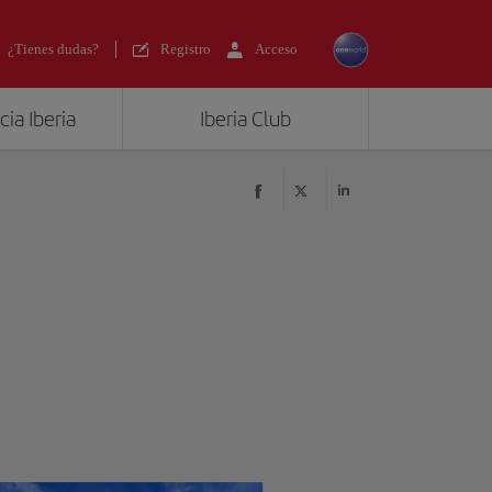
¿Tienes dudas?
Registro
Acceso
ia Iberia
Iberia Club
?