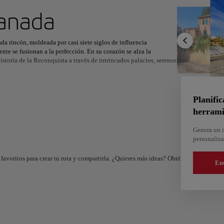
ximo destino
anada
a rincón, moldeada por casi siete siglos de influencia
te se fusionan a la perfección. En su corazón se alza la
storia de la Reconquista a través de intrincados palacios, serenos
r
Norteamérica
África
Asia
esoros en cada esquina. La majestuosidad de la catedral, el
rtan a diferentes épocas. El legado de los Reyes Católicos también
Planific
 para quienes buscan sumergirse en la historia.
herrami
nomía local ofrece una experiencia única. Tapas tradicionales,
Genera un i
an a disfrutar cada momento. Con tanto por descubrir, cada visita
personaliza
favoritos para crear tu ruta y compartirla. ¿Quieres más ideas? Obtén un itinerario 
En
And
Almería
e
España