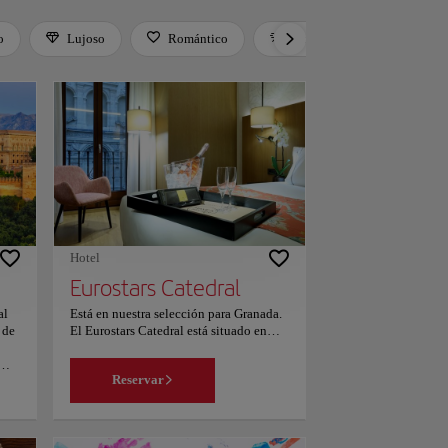
o
Lujoso
Romántico
Activo
Relax
Hotel
Eurostars Catedral
al
Está en nuestra selección para Granada.
 de
El Eurostars Catedral está situado en
Granada, a menos de 70 metros de la
catedral de Granada y a 1 km de la
Reservar
Alhambra y el Generalife, y ofrece
ho
alojamientos con WiFi gratuita. El
y
establecimiento ofrece recepción 24
horas, restaurante y terraza Además, hay