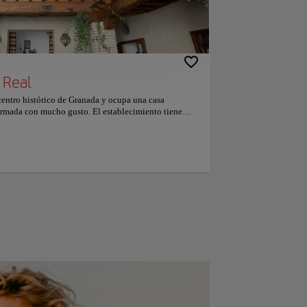
. La
ón y
una
 Real
 centro histórico de Granada y ocupa una casa
formada con mucho gusto. El establecimiento tiene
y goza de una ubicación idónea para dar largos paseos
acteriza por sus casas encaladas, sus calles
ntico edificio andaluz cuenta con una terraza y un
cante durante los calurosos meses de verano. Las
l presentan una bonita decoración en tonos alegres
de estilo andaluz. Nuestros clientes dicen que esta
n los comentarios independientes. A las parejas les
 un 9.5 para viajes de dos personas.