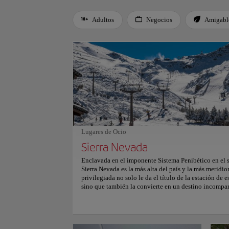
Adultos
Negocios
Amigable
Use left and right arrow keys to move between filters. Press
Lugares de Ocio
Sierra Nevada
Enclavada en el imponente Sistema Penibético en el s
Sierra Nevada es la más alta del país y la más meridi
privilegiada no solo le da el título de la estación de
sino que también la convierte en un destino incompar
deportes de invierno. Situado en el municipio de Mon
Granada, Sierra Nevada ofrece unas condiciones excep
majestuoso Parque Nacional de Sierra Nevada, que ta
Reserva de la Biosfera. Entre sus picos se encuentra e