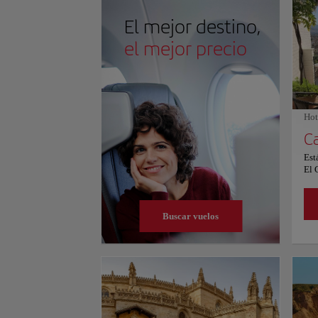
península con 3.478 metros. Este entorno alpino no s
las pistas, sino que también proporciona paisajes imp
El mejor destino,
haciendo de Sierra Nevada un destino inigualable pa
adrenalina del esquí con la belleza natural.
el mejor precio
Hot
Est
El 
enc
pie
cas
Buscar vuelos
gra
hab
ind
aco
Sie
o b
ase
pri
ins