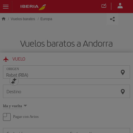
Saltar al contenido principal
Vuelos baratos
Europa
Vuelos baratos a Andorra
VUELO
ORIGEN
Destino
Seleccione
Ida y vuelta
una
opción
Pagar con Avios