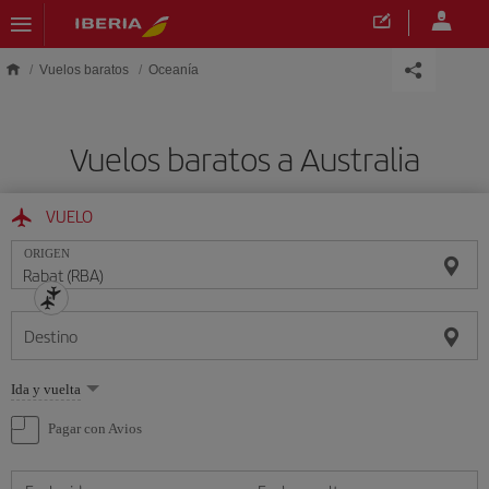
Saltar al contenido principal
Vuelos baratos
Oceanía
Vuelos baratos a Australia
VUELO
ORIGEN
Destino
Seleccione
Ida y vuelta
una
opción
Pagar con Avios