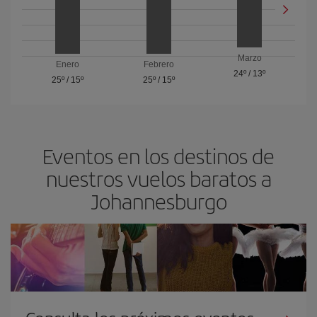
Marzo
Enero
Febrero
24º
/
13º
25º
/
15º
25º
/
15º
Eventos en los destinos de
nuestros vuelos baratos a
Johannesburgo