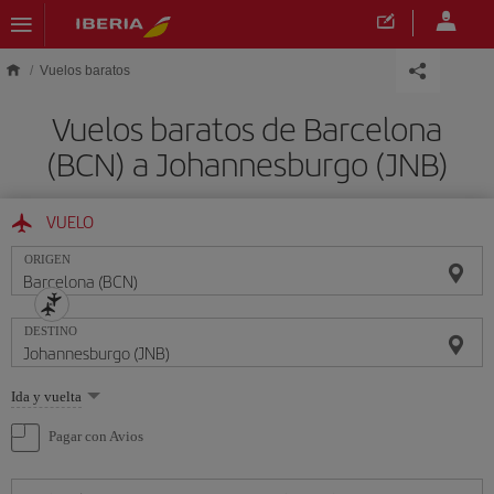
Saltar al contenido principal
Vuelos baratos
Vuelos baratos de Barcelona
(BCN) a Johannesburgo (JNB)
VUELO
ORIGEN
DESTINO
Seleccione
Ida y vuelta
una
opción
Pagar con Avios