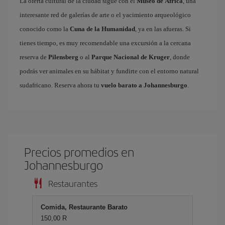
La oferta cultural de la ciudad sigue con el
Museo de África
, una
interesante red de galerías de arte o el yacimiento arqueológico
conocido como la
Cuna de la Humanidad
, ya en las afueras. Si
tienes tiempo, es muy recomendable una excursión a la cercana
reserva de
Pilensberg
o al
Parque Nacional de Kruger
, donde
podrás ver animales en su hábitat y fundirte con el entorno natural
sudafricano. Reserva ahora tu
vuelo barato a Johannesburgo
.
Precios promedios en
Johannesburgo
Restaurantes
Comida, Restaurante Barato
150,00 R