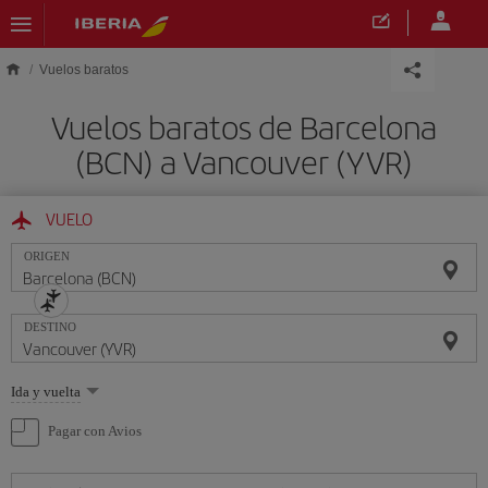
Saltar al contenido principal
Vuelos baratos
Vuelos baratos de Barcelona
(BCN) a Vancouver (YVR)
VUELO
ORIGEN
DESTINO
Seleccione
Ida y vuelta
una
opción
Pagar con Avios