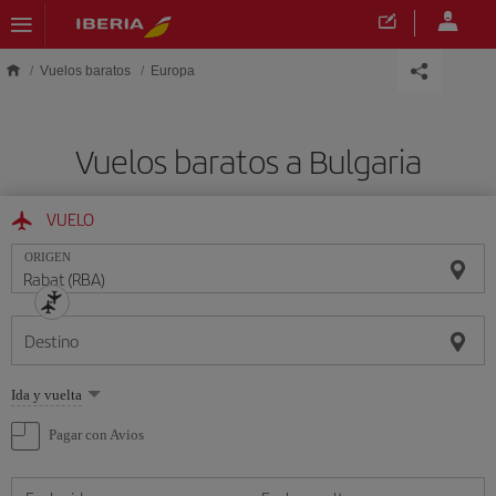
Saltar al contenido principal
Vuelos baratos
Europa
Vuelos baratos a Bulgaria
VUELO
ORIGEN
Destino
Seleccione
Ida y vuelta
una
opción
Pagar con Avios