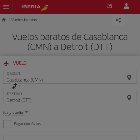
Saltar al contenido principal
Vuelos baratos
Vuelos baratos de Casablanca
(CMN) a Detroit (DTT)
VUELO
ORIGEN
DESTINO
Seleccione
Ida y vuelta
una
opción
Pagar con Avios