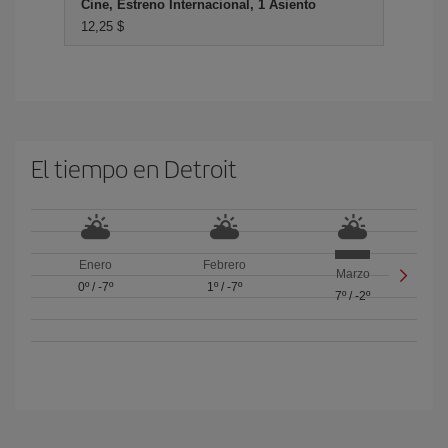
Cine, Estreno Internacional, 1 Asiento
12,25 $
El tiempo en Detroit
Enero
Febrero
Marzo
0º
/
-7º
1º
/
-7º
7º
/
-2º