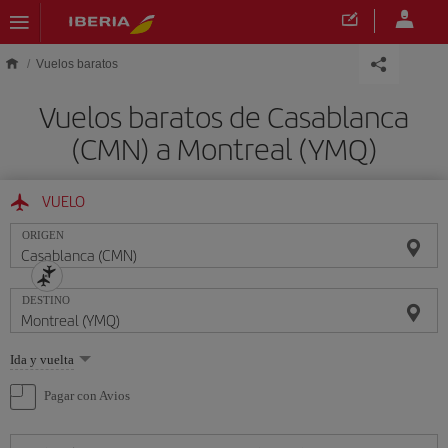
Saltar al contenido principal
Vuelos baratos
Vuelos baratos de Casablanca
(CMN) a Montreal (YMQ)
VUELO
ORIGEN
DESTINO
Seleccione
Ida y vuelta
una
opción
Pagar con Avios