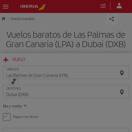
Saltar al contenido principal
Vuelos baratos
Vuelos baratos de Las Palmas de
Gran Canaria (LPA) a Dubai (DXB)
VUELO
ORIGEN
DESTINO
Seleccione
Ida y vuelta
una
opción
Pagar con Avios