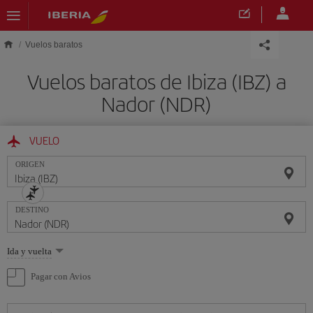
Saltar al contenido principal
Vuelos baratos
Vuelos baratos de Ibiza (IBZ) a
Nador (NDR)
VUELO
ORIGEN
DESTINO
Seleccione
Ida y vuelta
una
opción
Pagar con Avios