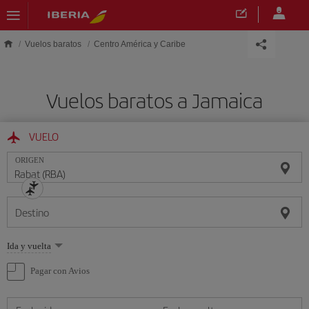
Saltar al contenido principal
Vuelos baratos
Centro América y Caribe
Vuelos baratos a Jamaica
VUELO
ORIGEN
Destino
Seleccione
Ida y vuelta
una
opción
Pagar con Avios