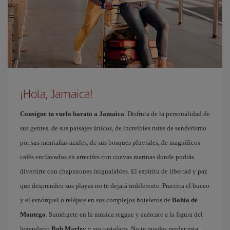
¡Hola, Jamaica!
Consigue tu vuelo barato a Jamaica
. Disfruta de la personalidad de
sus gentes, de sus paisajes únicos, de increíbles rutas de senderismo
por sus montañas azules, de sus bosques pluviales, de magníficos
cafés enclavados en arrecifes con cuevas marinas donde podrás
divertirte con chapuzones inigualables. El espíritu de libertad y paz
que desprenden sus playas no te dejará indiferente. Practica el buceo
y el esnórquel o relájate en sus complejos hoteleros de
Bahía de
Montego
. Sumérgete en la música reggae y acércate a la figura del
legendario
Bob Marley
y sus rastafaris. No te puedes perder esta