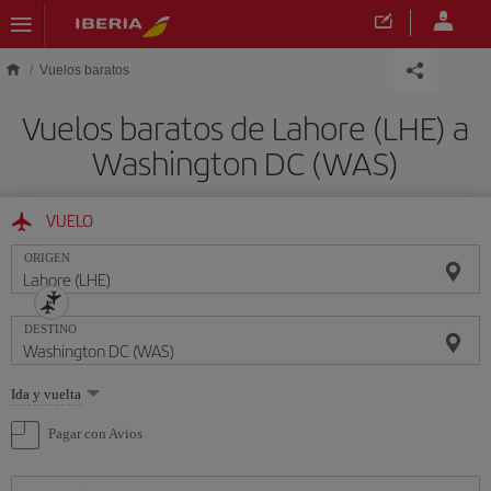
Saltar al contenido principal
Vuelos baratos
Vuelos baratos de Lahore (LHE) a
Washington DC (WAS)
VUELO
ORIGEN
DESTINO
Seleccione
Ida y vuelta
una
opción
Pagar con Avios