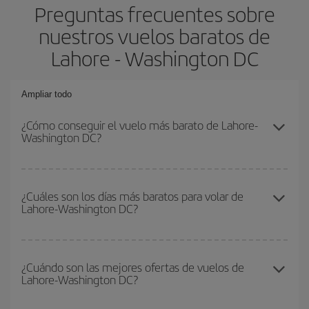
Preguntas frecuentes sobre
nuestros vuelos baratos de
Lahore - Washington DC
Ampliar todo
¿Cómo conseguir el vuelo más barato de Lahore-
Washington DC?
Podrás ahorrar en tu billete de avión de Lahore-Washington DC-
dest y conseguir el vuelo más barato si evitas temporadas altas,
¿Cuáles son los días más baratos para volar de
Lahore-Washington DC?
compras con antelación y puedes ser flexible con las fechas y
horarios de ida y vuelta.
Para saber qué días te saldrá más económico volar, solo tienes
que empezar una consulta en nuestro
buscador de vuelos
¿Cuándo son las mejores ofertas de vuelos de
Lahore-Washington DC?
baratos
. Dinos desde dónde vuelas, a dónde quieres ir y en qué
fechas habías pensado viajar. Te mostraremos los vuelos más
baratos, no solo
para tu consulta, sino para días cercanos
,