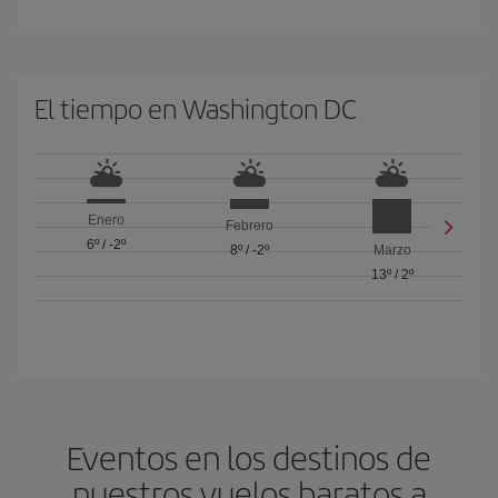
El tiempo en Washington DC
Enero
Febrero
6º
/
-2º
8º
/
-2º
Marzo
13º
/
2º
Eventos en los destinos de
nuestros vuelos baratos a