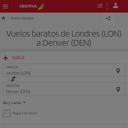
Saltar al contenido principal
Vuelos baratos
Vuelos baratos de Londres (LON)
a Denver (DEN)
VUELO
ORIGEN
DESTINO
Seleccione
Ida y vuelta
una
opción
Pagar con Avios