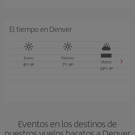
El tiempo en Denver
Enero
Febrero
Marzo
6º
/
-9º
7º
/
-8º
13º
/
-4º
Eventos en los destinos de
nuestros vuelos baratos a Denver