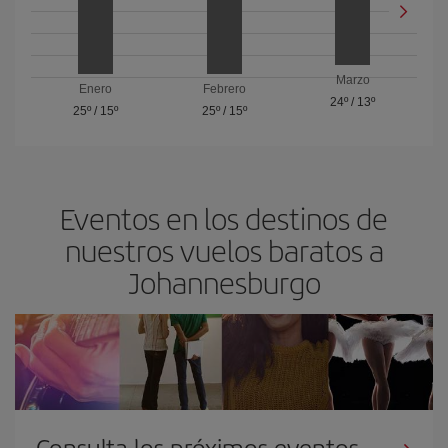
Marzo
Enero
Febrero
24º
/
13º
25º
/
15º
25º
/
15º
Eventos en los destinos de
nuestros vuelos baratos a
Johannesburgo
Consulta los próximos eventos