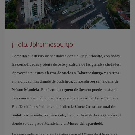
¡Hola, Johannesburgo!
Combina el turismo de naturaleza con un viaje urbanita, con todas
las comodidades y oferta de ocio y cultura de las grandes ciudades.
Aprovecha nuestras
ofertas de vuelos a Johannesburgo
y aterriza
en la ciudad más grande de Sudáfrica, conocida por ser la
cuna de
Nelson Mandela
. En el antiguo
gueto de Soweto
puedes visitar la
casa-museo del icónico activista contra el apartheid y Nobel de la
Paz. También está abierta al público la
Corte Constitucional de
Sudáfrica
, situada, precisamente, en el edificio de la antigua cárcel
donde estuvo preso Mandela, y el
Museo del apartheid
.
La oferta cultural de la ciudad sigue con el
Museo de África
, una