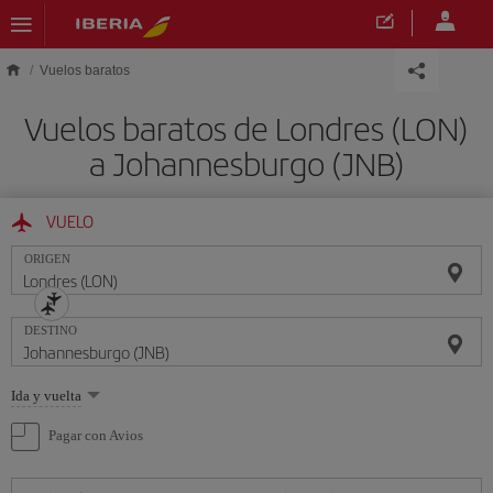
Saltar al contenido principal
Vuelos baratos
Vuelos baratos de Londres (LON)
a Johannesburgo (JNB)
VUELO
ORIGEN
DESTINO
Seleccione
Ida y vuelta
una
opción
Pagar con Avios