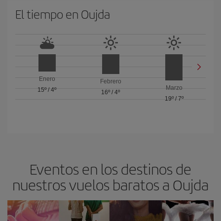
El tiempo en Oujda
Enero
Febrero
Marzo
15º
/
4º
16º
/
4º
19º
/
7º
Eventos en los destinos de
nuestros vuelos baratos a Oujda