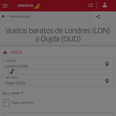
Saltar al contenido principal
Vuelos baratos
Vuelos baratos de Londres (LON)
a Oujda (OUD)
VUELO
ORIGEN
DESTINO
Seleccione
Ida y vuelta
una
opción
Pagar con Avios