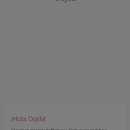
¡Hola, Oujda!
Ubicada en el noreste de Marruecos, Oujda es una ciudad que