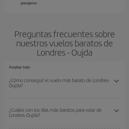
pasajeros.
Preguntas frecuentes sobre
nuestros vuelos baratos de
Londres - Oujda
Ampliar todo
¿Cómo conseguir el vuelo más barato de Londres-
Oujda?
Podrás ahorrar en tu billete de avión de Londres-Oujda-dest y
conseguir el vuelo más barato si evitas temporadas altas,
¿Cuáles son los días más baratos para volar de
Londres-Oujda?
compras con antelación y puedes ser flexible con las fechas y
horarios de ida y vuelta.