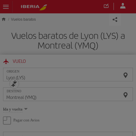
Saltar al contenido principal
Vuelos baratos
Vuelos baratos de Lyon (LYS) a
Montreal (YMQ)
VUELO
ORIGEN
DESTINO
Seleccione
Ida y vuelta
una
opción
Pagar con Avios