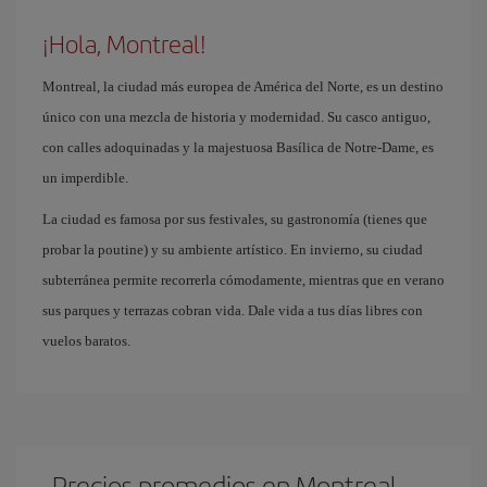
¡Hola, Montreal!
Montreal, la ciudad más europea de América del Norte, es un destino
único con una mezcla de historia y modernidad. Su casco antiguo,
con calles adoquinadas y la majestuosa Basílica de Notre-Dame, es
un imperdible.
La ciudad es famosa por sus festivales, su gastronomía (tienes que
probar la poutine) y su ambiente artístico. En invierno, su ciudad
subterránea permite recorrerla cómodamente, mientras que en verano
sus parques y terrazas cobran vida. Dale vida a tus días libres con
vuelos baratos.
Precios promedios en Montreal