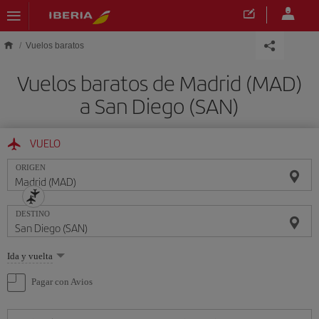
Saltar al contenido principal
Vuelos baratos
Vuelos baratos de Madrid (MAD)
a San Diego (SAN)
VUELO
ORIGEN
DESTINO
Seleccione
Ida y vuelta
una
opción
Pagar con Avios