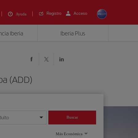
Registro
Acceso
Ayuda
cia Iberia
Iberia Plus
aba (ADD)
dulto
Buscar
o día/mes/año
Más Económica