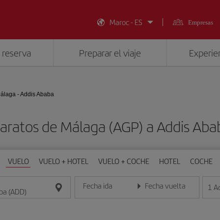
Maroc - ES
Empresas
 reserva
Preparar el viaje
Experien
álaga - Addis Ababa
aratos de Málaga (AGP) a Addis Ab
VUELO
VUELO + HOTEL
VUELO + COCHE
HOTEL
COCHE
Fecha ida
Fecha vuelta
1
A
Introduce la fecha en formato día/mes/año
Introduce la fecha en format