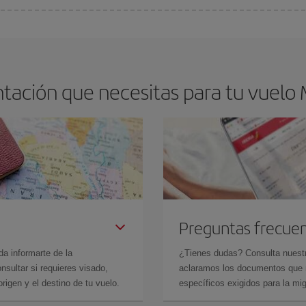
arte el mejor precio según tus necesidades de viaje. La tarifa básica, te asegu
tación que necesitas para tu vuelo 
Preguntas frecue
da informarte de la
¿Tienes dudas? Consulta nues
sultar si requieres visado,
aclaramos los documentos que ne
rigen y el destino de tu vuelo.
específicos exigidos para la mi