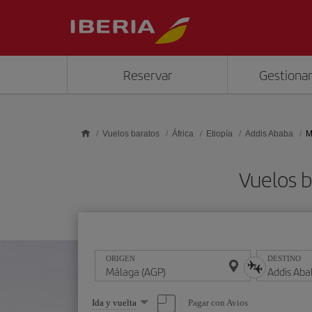
Saltar al contenido principal
Reservar
Gestionar
Vuelos baratos
África
Etiopía
Addis Ababa
M
Vuelos b
ORIGEN
DESTINO
Seleccione
Pagar con Avios
Ida y vuelta