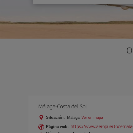
una
opción
O
Málaga-Costa del Sol
Situación:
Málaga
Ver en mapa
https://www.aeropuertodemalag
Página web: