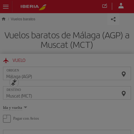
Saltar al contenido principal
Vuelos baratos
Vuelos baratos de Málaga (AGP) a
Muscat (MCT)
VUELO
ORIGEN
DESTINO
Seleccione
Ida y vuelta
una
opción
Pagar con Avios