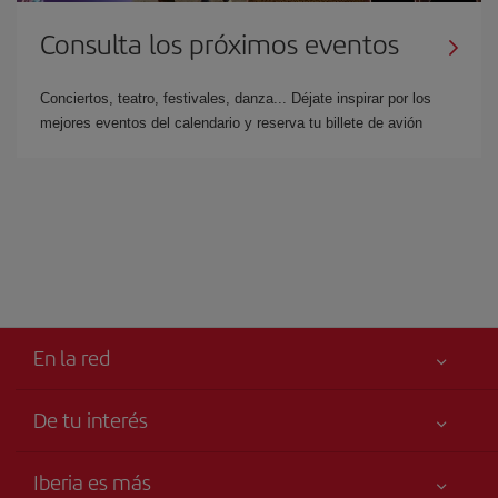
Consulta los próximos eventos
Conciertos, teatro, festivales, danza... Déjate inspirar por los
mejores eventos del calendario y reserva tu billete de avión
En la red
De tu interés
Tu seguridad es lo primero
Iberia es más
Accesibilidad