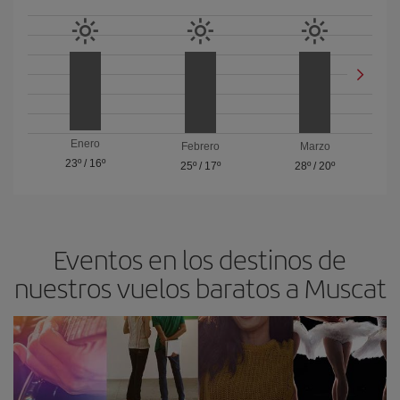
Enero
Febrero
Marzo
23º
/
16º
25º
/
17º
28º
/
20º
Eventos en los destinos de
nuestros vuelos baratos a Muscat