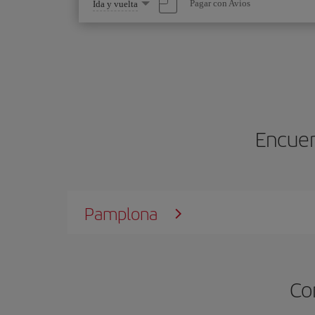
Seleccione
Pagar con Avios
Ida y vuelta
una
opción
Encuen
Pamplona
Co