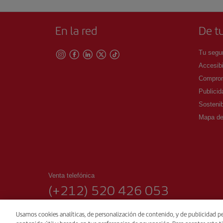
En la red
De tu
Tu segur
Accesibi
Comprom
Publicid
Sostenib
Mapa del
Venta telefónica
(+212) 520 426 053
Casablanca
Usamos cookies analíticas, de personalización de contenido, y de publicidad pe