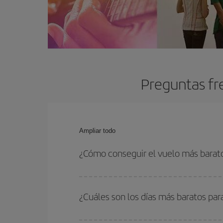
Preguntas fr
Ampliar todo
¿Cómo conseguir el vuelo más barat
Podrás ahorrar en tu billete de avión y conseguir
vuelta. Además, si no tienes decidido un destino c
¿Cuáles son los días más baratos par