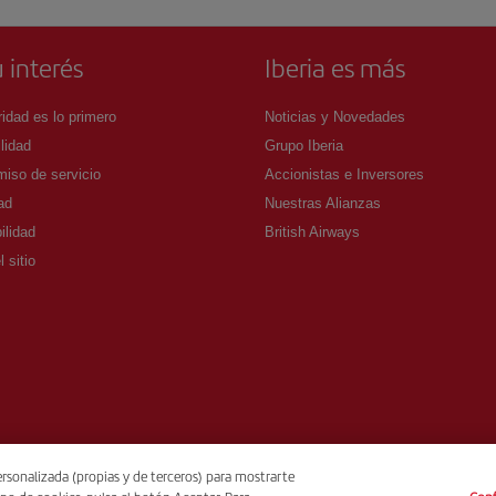
 interés
Iberia es más
idad es lo primero
Noticias y Novedades
lidad
Grupo Iberia
iso de servicio
Accionistas e Inversores
ad
Nuestras Alianzas
ilidad
British Airways
 sitio
rsonalizada (propias y de terceros) para mostrarte