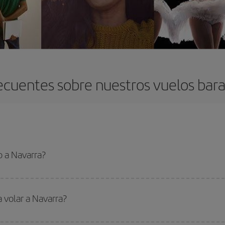
ecuentes sobre nuestros vuelos bara
o a Navarra?
 el vuelo más barato si evitas temporadas altas, compras con antelación y pued
oncreto para tu viaje, mira nuestras ofertas y déjate inspirar: seguro que en
a volar a Navarra?