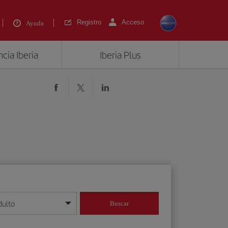
Registro
Acceso
Ayuda
cia Iberia
Iberia Plus
dulto
Buscar
o día/mes/año