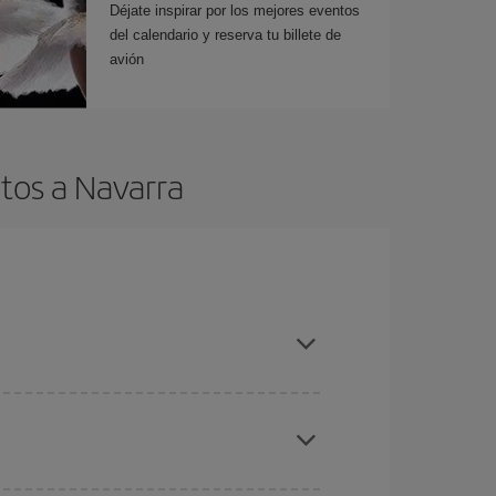
Déjate inspirar por los mejores eventos
del calendario y reserva tu billete de
avión
tos a Navarra
es ser flexible con las fechas y horarios de ida y
cuentras el vuelo más barato.