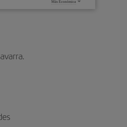
Más Económica
avarra.
des