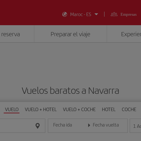
Maroc - ES
Empresas
 reserva
Preparar el viaje
Experien
Vuelos baratos a Navarra
VUELO
VUELO + HOTEL
VUELO + COCHE
HOTEL
COCHE
Fecha ida
Fecha vuelta
1
A
Introduce la fecha en formato día/mes/año
Introduce la fecha en format