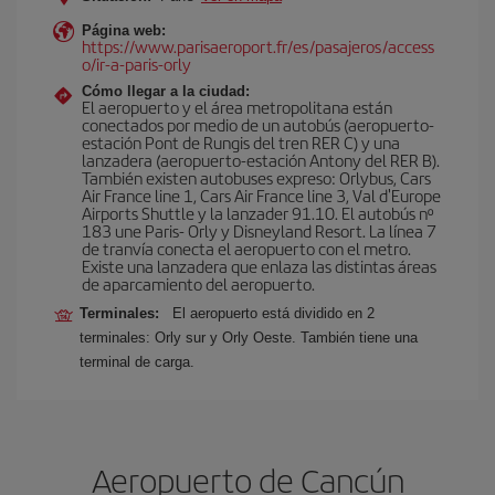
Página web:
https://www.parisaeroport.fr/es/pasajeros/access
o/ir-a-paris-orly
Cómo llegar a la ciudad:
El aeropuerto y el área metropolitana están
conectados por medio de un autobús (aeropuerto-
estación Pont de Rungis del tren RER C) y una
lanzadera (aeropuerto-estación Antony del RER B).
También existen autobuses expreso: Orlybus, Cars
Air France line 1, Cars Air France line 3, Val d'Europe
Airports Shuttle y la lanzader 91.10. El autobús nº
183 une Paris- Orly y Disneyland Resort. La línea 7
de tranvía conecta el aeropuerto con el metro.
Existe una lanzadera que enlaza las distintas áreas
de aparcamiento del aeropuerto.
Terminales:
El aeropuerto está dividido en 2
terminales: Orly sur y Orly Oeste. También tiene una
terminal de carga.
Aeropuerto de Cancún