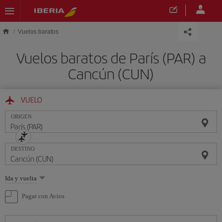
Saltar al contenido principal
Vuelos baratos
Vuelos baratos de París (PAR) a
Cancún (CUN)
VUELO
ORIGEN
DESTINO
Seleccione
Ida y vuelta
una
opción
Pagar con Avios