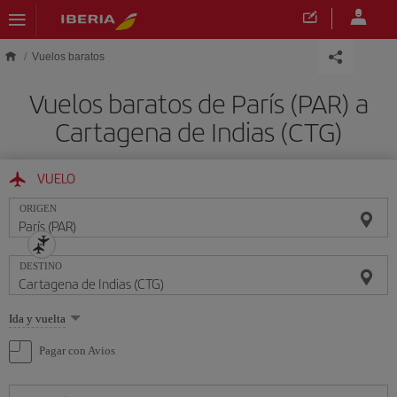
Saltar al contenido principal
Vuelos baratos
Vuelos baratos de París (PAR) a
Cartagena de Indias (CTG)
VUELO
ORIGEN
DESTINO
Seleccione
Ida y vuelta
una
opción
Pagar con Avios