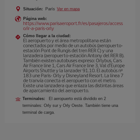
Situación:
París
Ver en mapa
Página web:
https://www.parisaeroport.fr/es/pasajeros/access
o/ir-a-paris-orly
Cómo llegar a la ciudad:
El aeropuerto y el área metropolitana están
conectados por medio de un autobús (aeropuerto-
estación Pont de Rungis del tren RER C) y una
lanzadera (aeropuerto-estación Antony del RER B).
También existen autobuses expreso: Orlybus, Cars
Air France line 1, Cars Air France line 3, Val d'Europe
Airports Shuttle y la lanzader 91.10. El autobús nº
183 une Paris- Orly y Disneyland Resort. La línea 7
de tranvía conecta el aeropuerto con el metro.
Existe una lanzadera que enlaza las distintas áreas
de aparcamiento del aeropuerto.
Terminales:
El aeropuerto está dividido en 2
terminales: Orly sur y Orly Oeste. También tiene una
terminal de carga.