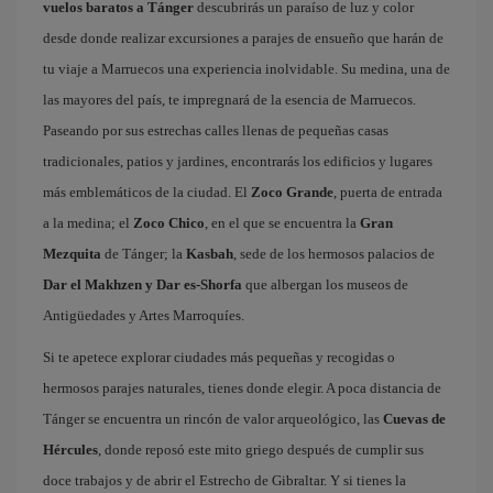
vuelos baratos a Tánger
descubrirás un paraíso de luz y color
desde donde realizar excursiones a parajes de ensueño que harán de
tu viaje a Marruecos una experiencia inolvidable. Su medina, una de
las mayores del país, te impregnará de la esencia de Marruecos.
Paseando por sus estrechas calles llenas de pequeñas casas
tradicionales, patios y jardines, encontrarás los edificios y lugares
más emblemáticos de la ciudad. El
Zoco Grande
, puerta de entrada
a la medina; el
Zoco Chico
, en el que se encuentra la
Gran
Mezquita
de Tánger; la
Kasbah
, sede de los hermosos palacios de
Dar el Makhzen y Dar es-Shorfa
que albergan los museos de
Antigüedades y Artes Marroquíes.
Si te apetece explorar ciudades más pequeñas y recogidas o
hermosos parajes naturales, tienes donde elegir. A poca distancia de
Tánger se encuentra un rincón de valor arqueológico, las
Cuevas de
Hércules
, donde reposó este mito griego después de cumplir sus
doce trabajos y de abrir el Estrecho de Gibraltar. Y si tienes la