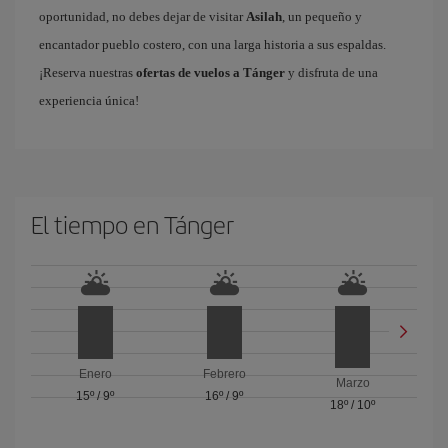
oportunidad, no debes dejar de visitar
Asilah
, un pequeño y
encantador pueblo costero, con una larga historia a sus espaldas.
¡Reserva nuestras
ofertas de vuelos a Tánger
y disfruta de una
experiencia única!
El tiempo en Tánger
Enero
Febrero
Marzo
15º
/
9º
16º
/
9º
18º
/
10º