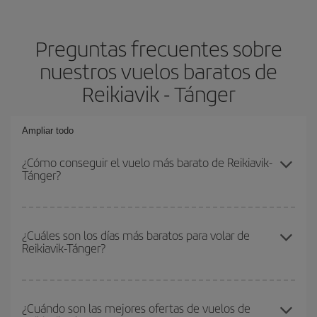
Preguntas frecuentes sobre
nuestros vuelos baratos de
Reikiavik - Tánger
Ampliar todo
¿Cómo conseguir el vuelo más barato de Reikiavik-
Tánger?
Podrás ahorrar en tu billete de avión de Reikiavik-Tánger-dest y
conseguir el vuelo más barato si evitas temporadas altas,
¿Cuáles son los días más baratos para volar de
Reikiavik-Tánger?
compras con antelación y puedes ser flexible con las fechas y
horarios de ida y vuelta.
Para saber qué días te saldrá más económico volar, solo tienes
que empezar una consulta en nuestro
buscador de vuelos
¿Cuándo son las mejores ofertas de vuelos de