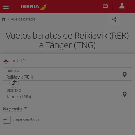
Saltar al contenido principal
Vuelos baratos
Vuelos baratos de Reikiavik (REK)
a Tánger (TNG)
VUELO
ORIGEN
DESTINO
Seleccione
Ida y vuelta
una
opción
Pagar con Avios