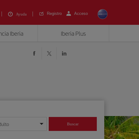
Registro
Acceso
Ayuda
cia Iberia
Iberia Plus
dulto
Buscar
o día/mes/año