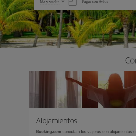
Seleccione
Pagar con Avios
Ida y vuelta
una
opción
Co
Alojamientos
Booking.com
conecta a los viajeros con alojamientos 