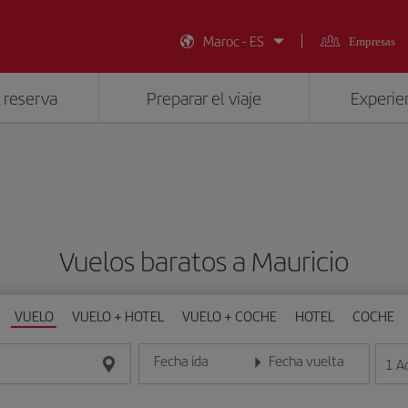
Maroc - ES
Empresas
 reserva
Preparar el viaje
Experien
Vuelos baratos a Mauricio
VUELO
VUELO + HOTEL
VUELO + COCHE
HOTEL
COCHE
Fecha ida
Fecha vuelta
1
A
Introduce la fecha en formato día/mes/año
Introduce la fecha en format