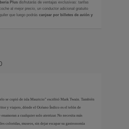
Iberia Plus
disfrutarás de ventajas exclusivas: tarifas
coche al mejor precio, un conductor adicional gratuito
uiler que luego podrás
canjear por billetes de avión y
o
cielo se copió de isla Mauricio” escribió Mark Twain. También
itor y viajero, dónde el Océano Índico es el telón de
 enamoran a cualquier solo aterrizar. No necesita más
des coloridas, museos, sin dejar escapar su gastronomía