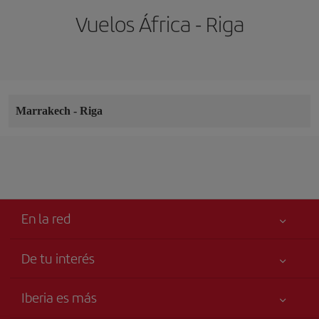
Vuelos África - Riga
Marrakech
-
Riga
En la red
De tu interés
Tu seguridad es lo primero
Iberia es más
Accesibilidad