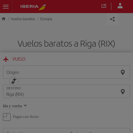
Saltar al contenido principal
Vuelos baratos
Europa
Vuelos baratos a Riga (RIX)
VUELO
Origen
DESTINO
Seleccione
Ida y vuelta
una
opción
Pagar con Avios