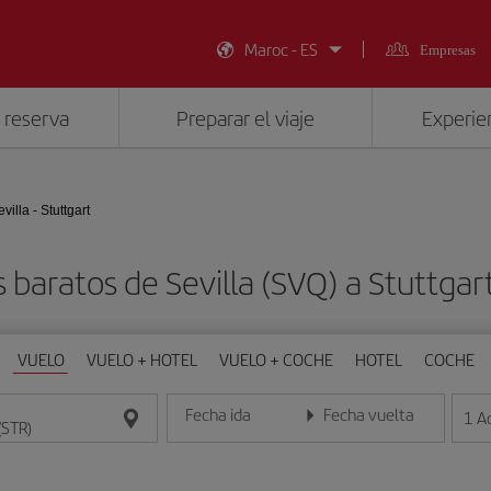
Maroc - ES
Empresas
 reserva
Preparar el viaje
Experien
villa - Stuttgart
 baratos de Sevilla (SVQ) a Stuttgar
VUELO
VUELO + HOTEL
VUELO + COCHE
HOTEL
COCHE
Fecha ida
Fecha vuelta
1
A
Introduce la fecha en formato día/mes/año
Introduce la fecha en format