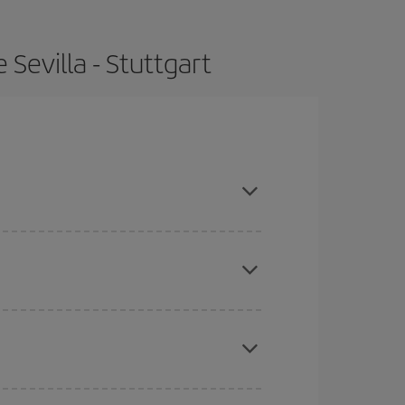
Sevilla - Stuttgart
pras con antelación y puedes ser flexible con las
ratos
. Dinos desde dónde vuelas, a dónde
ra días cercanos
, tanto de ida como de vuelta,
gunos
horarios
puede que te hagan ahorrar aún
eral las Navidades, la Semana Santa y los