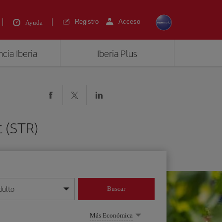
Registro
Acceso
Ayuda
cia Iberia
Iberia Plus
t (STR)
dulto
Buscar
o día/mes/año
Más Económica