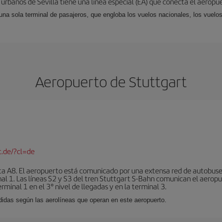
 urbanos de Sevilla tiene una línea especial (EA) que conecta el aeropue
una sola terminal de pasajeros, que engloba los vuelos nacionales, los vuelos
Aeropuerto de Stuttgart
t.de/?cl=de
sta A8. El aeropuerto está comunicado por una extensa red de autobuse
nal 1. Las líneas S2 y S3 del tren Stuttgart S-Bahn comunican el aeropu
rminal 1 en el 3° nivel de llegadas y en la terminal 3.
ididas según las aerolíneas que operan en este aeropuerto.