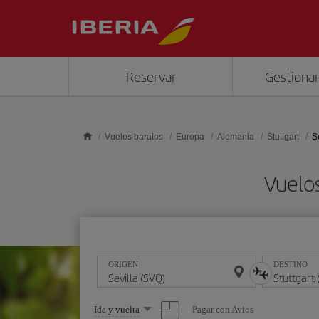
Saltar al contenido principal
Reservar
Gestionar
Vuelos baratos
Europa
Alemania
Stuttgart
Se
Vuelos
ORIGEN
DESTINO
Seleccione
Pagar con Avios
Ida y vuelta