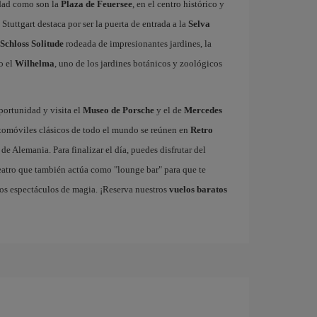
udad como son la
Plaza de Feuersee
, en el centro histórico y
, Stuttgart destaca por ser la puerta de entrada a la
Selva
Schloss Solitude
rodeada de impresionantes jardines, la
 o el
Wilhelma
, uno de los jardines botánicos y zoológicos
portunidad y visita el
Museo de Porsche
y el de
Mercedes
utomóviles clásicos de todo el mundo se reúnen en
Retro
e Alemania. Para finalizar el día, puedes disfrutar del
teatro que también actúa como "lounge bar" para que te
sos espectáculos de magia. ¡Reserva nuestros
vuelos baratos