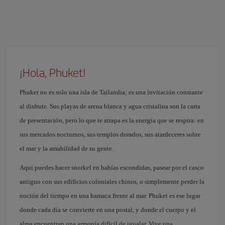
¡Hola, Phuket!
Phuket no es solo una isla de Tailandia; es una invitación constante
al disfrute. Sus playas de arena blanca y agua cristalina son la carta
de presentación, pero lo que te atrapa es la energía que se respira: en
sus mercados nocturnos, sus templos dorados, sus atardeceres sobre
el mar y la amabilidad de su gente.
Aquí puedes hacer snorkel en bahías escondidas, pasear por el casco
antiguo con sus edificios coloniales chinos, o simplemente perder la
noción del tiempo en una hamaca frente al mar. Phuket es ese lugar
donde cada día se convierte en una postal, y donde el cuerpo y el
alma encuentran una armonía difícil de igualar. Vive una