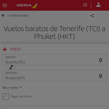
Saltar al contenido principal
Vuelos baratos
Vuelos baratos de Tenerife (TCI) a
Phuket (HKT)
VUELO
ORIGEN
DESTINO
Seleccione
Ida y vuelta
una
opción
Pagar con Avios