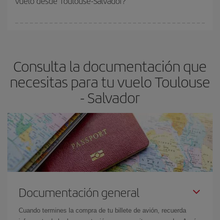
vuelo desde Toulouse-Salvador?
vayan agotando. Por eso, comprar con antelación es
fundamental
para conseguir
vuelos baratos a Toulouse-
En Iberia, tenemos distintas tarifas para garantizarte el mejor
Salvador-dest
.
precio según tus necesidades de viaje. La tarifa básica, te
asegura el vuelo más barato.
Consulta la documentación que
necesitas para tu vuelo Toulouse
- Salvador
Documentación general
Cuando termines la compra de tu billete de avión, recuerda