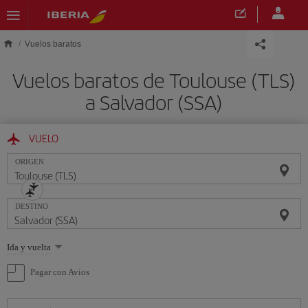
Saltar al contenido principal
Vuelos baratos
Vuelos baratos de Toulouse (TLS)
a Salvador (SSA)
VUELO
ORIGEN
DESTINO
Seleccione
Ida y vuelta
una
opción
Pagar con Avios