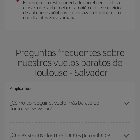
El aeropuerto está conectado con el centro de la
ciudad mediante metro. También existen servicios
de autobuses públicos que enlazan el aeropuerto
con distintas zonas urbanas.
Preguntas frecuentes sobre
nuestros vuelos baratos de
Toulouse - Salvador
Ampliar todo
¿Cómo conseguir el vuelo más barato de
Toulouse-Salvador?
Podrás ahorrar en tu billete de avión de Toulouse-Salvador-dest y
conseguir el vuelo más barato si evitas temporadas altas,
¿Cuáles son los días más baratos para volar de
compras con antelación y puedes ser flexible con las fechas y