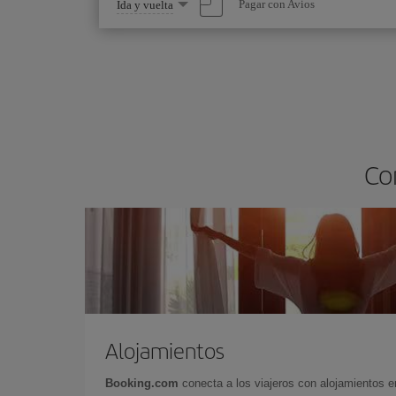
Seleccione
Pagar con Avios
Ida y vuelta
una
opción
Co
Alojamientos
Booking.com
conecta a los viajeros con alojamientos 