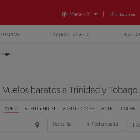
Maroc - ES
Empresas
 reserva
Preparar el viaje
Experien
Tobago
Vuelos baratos a Trinidad y Tobago
VUELO
VUELO + HOTEL
VUELO + COCHE
HOTEL
COCHE
Fecha ida
Fecha vuelta
1
A
Introduce la fecha en formato día/mes/año
Introduce la fecha en format