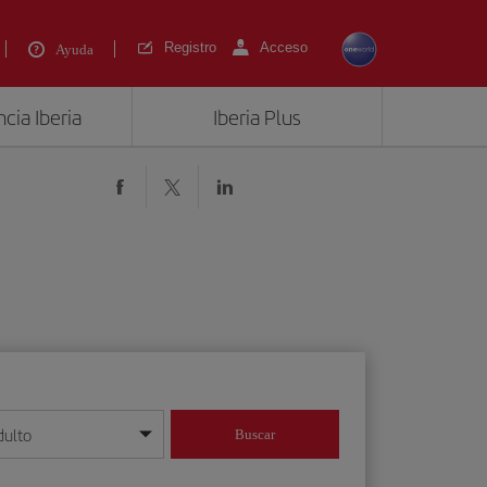
Registro
Acceso
Ayuda
cia Iberia
Iberia Plus
dulto
Buscar
o día/mes/año