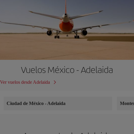
Vuelos México - Adelaida
Ver vuelos desde Adelaida
Ciudad de México
-
Adelaida
Monte