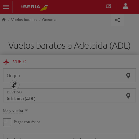
Saltar al contenido principal
Vuelos baratos
Oceanía
Vuelos baratos a Adelaida (ADL)
VUELO
Origen
DESTINO
Seleccione
Ida y vuelta
una
opción
Pagar con Avios