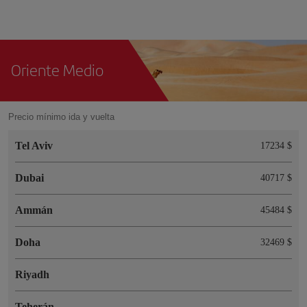
Oriente Medio
Precio mínimo ida y vuelta
Tel Aviv
17234 $
Dubai
40717 $
Ammán
45484 $
Doha
32469 $
Riyadh
Teherán