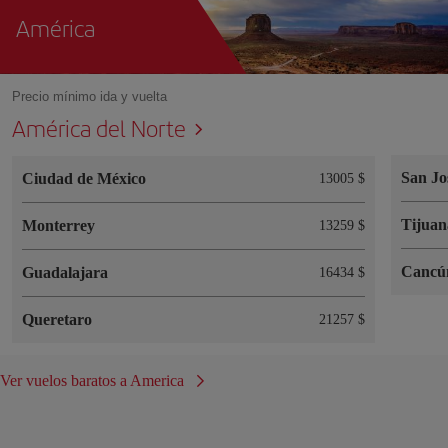
América
Precio mínimo ida y vuelta
América del Norte
San Jo
Ciudad de México
13005 $
Tijuan
Monterrey
13259 $
Cancú
Guadalajara
16434 $
Queretaro
21257 $
Ver vuelos baratos a America