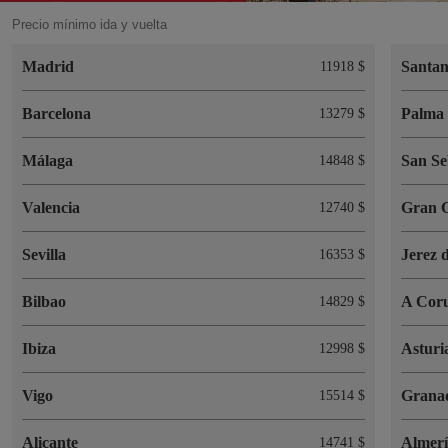
Precio mínimo ida y vuelta
Madrid
Santa
11918 $
Barcelona
Palma 
13279 $
Málaga
San Se
14848 $
Valencia
Gran 
12740 $
Sevilla
Jerez 
16353 $
Bilbao
A Cor
14829 $
Ibiza
Asturi
12998 $
Vigo
Grana
15514 $
Alicante
Almer
14741 $