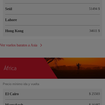
Seúl
51494 $
Lahore
Hong Kong
34611 $
Ver vuelos baratos a Asia
África
Precio mínimo ida y vuelta
El Cairo
$ 25503
Marrakech
$ 16487