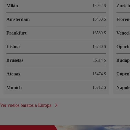
Milán
Zuric
13042 $
Amsterdam
Floren
13430 $
Frankfurt
Veneci
16589 $
Lisboa
Oport
13730 $
Bruselas
Budap
15114 $
Atenas
Copen
15474 $
Munich
Nápole
15712 $
Ver vuelos baratos a Europa