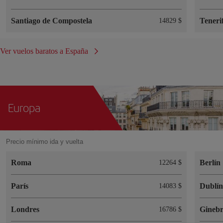
Santiago de Compostela
Teneri
14829 $
Ver vuelos baratos a España
Europa
Precio mínimo ida y vuelta
Roma
Berlín
12264 $
París
Dublí
14083 $
Londres
Gineb
16786 $