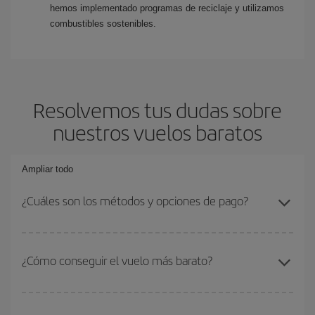
hemos implementado programas de reciclaje y utilizamos
combustibles sostenibles.
Resolvemos tus dudas sobre
nuestros vuelos baratos
Ampliar todo
¿Cuáles son los métodos y opciones de pago?
Los métodos de pago varían según el país, pero engloban
tarjetas
de crédito y débito, PayPal, Bizum, Sofort Banking y
¿Cómo conseguir el vuelo más barato?
transferencia bancaria
. En algunos países se aceptan tarjetas
adicionales. Puedes consultar los
métodos de pago disponibles.
Podrás ahorrar en tu billete de avión si evitas temporadas altas,
compras con antelación y puedes ser flexible con las fechas y