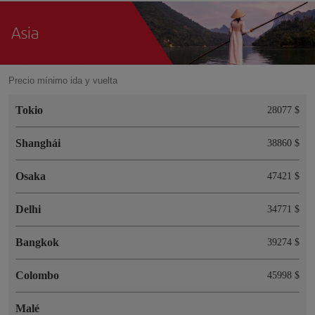
Asia
Precio mínimo ida y vuelta
Tokio
28077 $
Shanghái
38860 $
Osaka
47421 $
Delhi
34771 $
Bangkok
39274 $
Colombo
45998 $
Malé