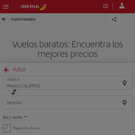
Saltar al contenido principal
Vuelos baratos
Vuelos baratos: Encuentra los
mejores precios
VUELO
ORIGEN
Destino
Seleccione
Ida y vuelta
una
opción
Pagar con Avios