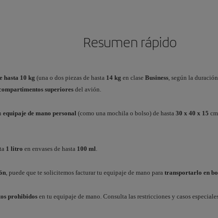
Resumen rápido
e hasta 10 kg
(una o dos piezas de hasta
14 kg
en clase
Business
, según la duració
compartimentos superiores
del avión.
n
equipaje de mano personal
(como una mochila o bolso) de hasta
30 x 40 x 15
cm
sta
1 litro
en envases de hasta
100 ml
.
ón
, puede que te solicitemos facturar tu equipaje de mano para
transportarlo en b
tos prohibidos
en tu equipaje de mano. Consulta las restricciones y casos especiales 