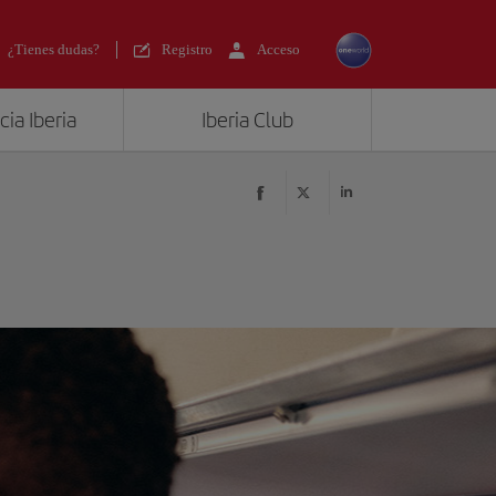
¿Tienes dudas?
Registro
Acceso
ia Iberia
Iberia Club