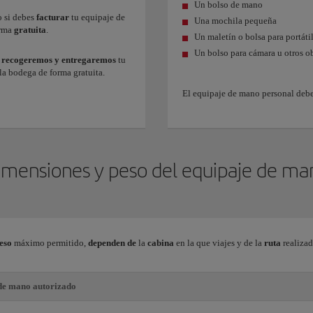
Un bolso de mano
o si debes
facturar
tu equipaje de
Una mochila pequeña
orma
gratuita
.
Un maletín o bolsa para portáti
Un bolso para cámara u otros o
,
recogeremos y entregaremos
tu
 la bodega de forma gratuita.
El equipaje de mano personal deb
imensiones y peso del equipaje de ma
eso
máximo permitido,
dependen de
la
cabina
en la que viajes y de
la
ruta
realiza
de mano autorizado