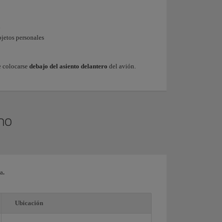
l
bjetos personales
e colocarse
debajo del asiento delantero
del avión.
no
da
.
Ubicación