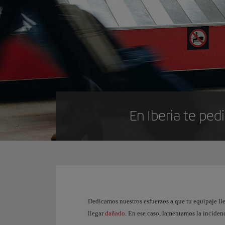
En Iberia te ped
Dedicamos nuestros esfuerzos a que tu equipaje lle
llegar
dañado
. En ese caso, lamentamos la incidenc