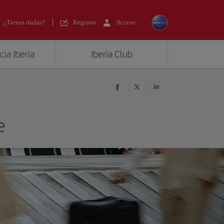
¿Tienes dudas?
Registro
Acceso
ia Iberia
Iberia Club
e