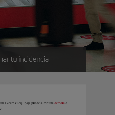
nar tu incidencia
gunas veces el equipaje puede sufrir una
demora
o
je
.