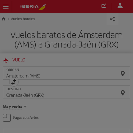
Saltar al contenido principal
Vuelos baratos
Vuelos baratos de Ámsterdam
(AMS) a Granada-Jaén (GRX)
VUELO
ORIGEN
DESTINO
Seleccione
Ida y vuelta
una
opción
Pagar con Avios