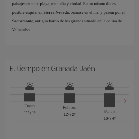
paisajes en uno: playa, montaña y ciudad. En un mismo día es
posible esquiar en
Sierra Nevada
, bañarse en el mar y pasear por el
Sacromonte
, antiguo barrio de los gitanos situado en la colina de
Valparaíso.
El tiempo en Granada-Jaén
Enero
Febrero
Marzo
11º
/
1º
12º
/
2º
16º
/
4º