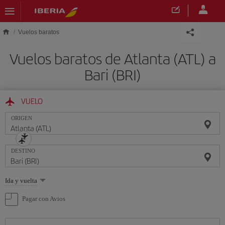
Saltar al contenido principal
Vuelos baratos
Vuelos baratos de Atlanta (ATL) a
Bari (BRI)
VUELO
ORIGEN
DESTINO
Seleccione
Ida y vuelta
una
opción
Pagar con Avios