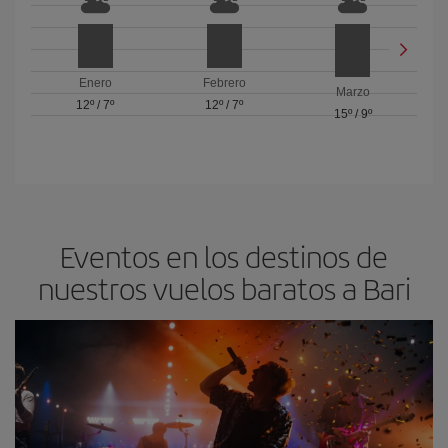
Enero
Febrero
Marzo
12º
/
7º
12º
/
7º
15º
/
9º
Eventos en los destinos de
nuestros vuelos baratos a Bari