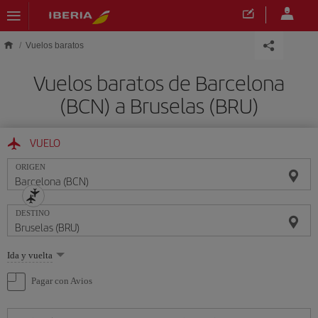
Saltar al contenido principal
Vuelos baratos
Vuelos baratos de Barcelona
(BCN) a Bruselas (BRU)
VUELO
ORIGEN
DESTINO
Seleccione
Ida y vuelta
una
opción
Pagar con Avios