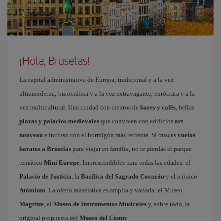
¡Hola, Bruselas!
La capital administrativa de Europa; tradicional y a la vez
ultramoderna; burocrática y a la vez extravagante; eurócrata y a la
vez multicultural. Una ciudad con cientos de
bares y cafés
, bellas
plazas y palacios medievales
que conviven con edificios
art
nouveau
e incluso con el hormigón más reciente. Si buscas
vuelos
baratos a Bruselas
para viajar en familia, no te pierdas el parque
temático
Mini Europe
. Imprescindibles para todas las edades: el
Palacio de Justicia
, la
Basílica del Sagrado Corazón
y el icónico
Atómium
. La oferta museística es amplia y variada: el Museo
Magritte
, el
Museo de Instrumentos Musicales
y, sobre todo, la
original propuesta del
Museo del Cómic
.