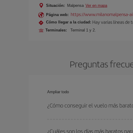
Situación:
Malpensa
Ver en mapa
https://www.milanomalpensa-ai
Página web:
Hay varias líneas de 
Cómo llegar a la ciudad:
Terminales:
Terminal 1 y 2.
Preguntas frecuen
Ampliar todo
¿Cómo conseguir el vuelo más barato
Podrás ahorrar en tu billete de avión de Brasilia
fechas y horarios de ida y vuelta.
¿Cuáles son los días más baratos para