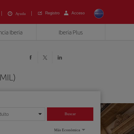
Registro
Acceso
Ayuda
cia Iberia
Iberia Plus
(MIL)
dulto
Buscar
o día/mes/año
Más Económica