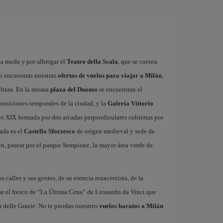
la moda y por albergar el
Teatro della Scala
, que se cuenta
i encuentras nuestras
ofertas de vuelos para viajar a Milán
,
ultura. En la misma
plaza del Duomo
se encuentran el
xposiciones temporales de la ciudad, y la
Galería Vittorio
glo XIX formada por dos arcadas perpendiculares cubiertas por
ada es el
Castello Sforzesco
de origen medieval y sede de
n, pasear por el parque Sempione, la mayor área verde de
us calles y sus gentes, de su esencia renacentista, de la
ar el fresco de “La Última Cena” de Leonardo da Vinci que
 delle Grazie. No te pierdas nuestros
vuelos baratos a Milán