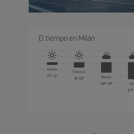
El tiempo en Milán
Enero
Febrero
7º
/
-1º
Marzo
9º
/
0º
14º
/
3º
Ab
17º