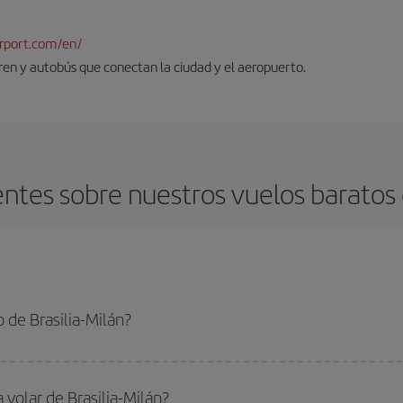
rport.com/en/
tren y autobús que conectan la ciudad y el aeropuerto.
tes sobre nuestros vuelos baratos d
 de Brasilia-Milán?
-Milán-dest y conseguir el vuelo más barato si evitas temporadas altas, compra
 volar de Brasilia-Milán?