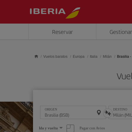
Saltar al contenido principal
Reservar
Gestionar
Vuelos baratos
Europa
Italia
Milán
Brasilia -
Vuel
ORIGEN
DESTINO
Seleccione
Pagar con Avios
Ida y vuelta