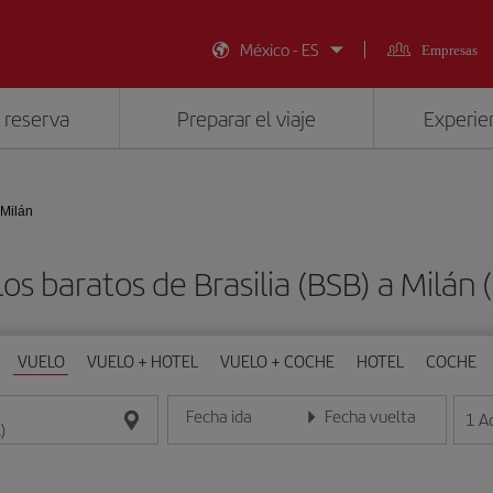
México - ES
Empresas
 reserva
Preparar el viaje
Experien
 Milán
os baratos de Brasilia (BSB) a Milán 
VUELO
VUELO + HOTEL
VUELO + COCHE
HOTEL
COCHE
Fecha ida
Fecha vuelta
1
A
Introduce la fecha en formato día/mes/año
Introduce la fecha en format