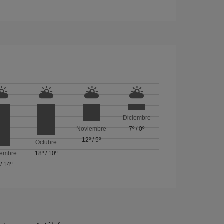
Diciembre
Noviembre
7º
/
0º
12º
/
5º
Octubre
iembre
18º
/
10º
/
14º