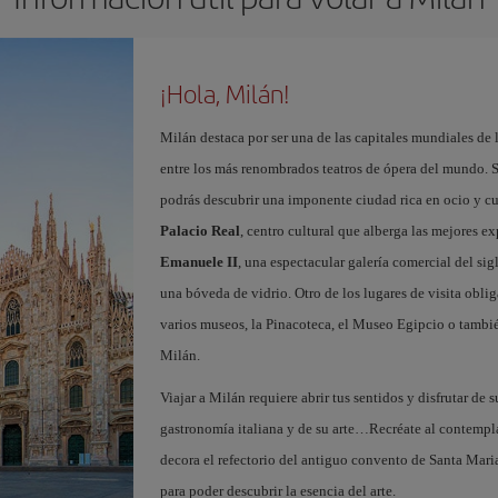
¡Hola, Milán!
Milán destaca por ser una de las capitales mundiales de 
entre los más renombrados teatros de ópera del mundo. S
podrás descubrir una imponente ciudad rica en ocio y c
Palacio Real
, centro cultural que alberga las mejores e
Emanuele II
, una espectacular galería comercial del si
una bóveda de vidrio. Otro de los lugares de visita oblig
varios museos, la Pinacoteca, el Museo Egipcio o tambié
Milán.
Viajar a Milán requiere abrir tus sentidos y disfrutar de s
gastronomía italiana y de su arte…Recréate al contempl
decora el refectorio del antiguo convento de Santa Maria
para poder descubrir la esencia del arte.