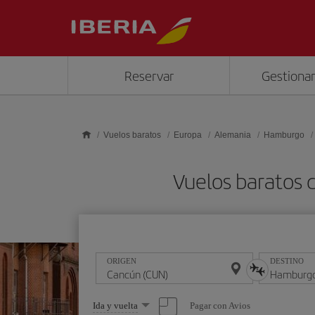
Saltar al contenido principal
Reservar
Gestionar
Vuelos baratos
Europa
Alemania
Hamburgo
Vuelos baratos
ORIGEN
DESTINO
Seleccione
Pagar con Avios
Ida y vuelta