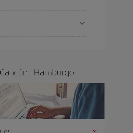
elo y de que las tarifas más baratas (turista)
ancún-Hamburgo-dest
.
ra el vuelo más barato.
o Cancún - Hamburgo
ntes