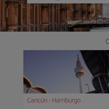
una
opción
O
Cancún
-
Hamburgo