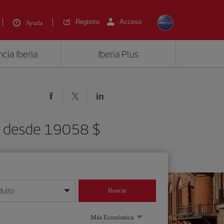
Registro
Acceso
Ayuda
cia Iberia
Iberia Plus
) desde 19058 $
dulto
Buscar
o día/mes/año
Más Económica