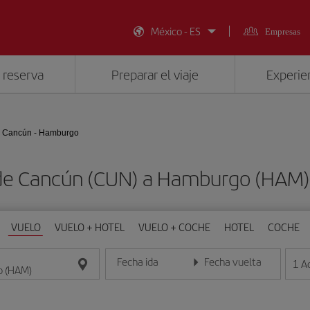
México - ES
Empresas
 reserva
Preparar el viaje
Experien
Cancún - Hamburgo
 de Cancún (CUN) a Hamburgo (HAM
VUELO
VUELO + HOTEL
VUELO + COCHE
HOTEL
COCHE
Fecha ida
Fecha vuelta
1
A
Introduce la fecha en formato día/mes/año
Introduce la fecha en format