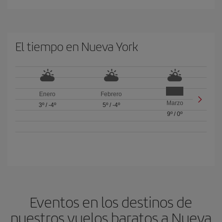
El tiempo en Nueva York
Enero
Febrero
Marzo
3º
/
-4º
5º
/
-4º
9º
/
0º
Eventos en los destinos de
nuestros vuelos baratos a Nueva