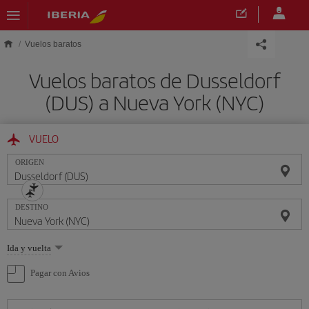
Saltar al contenido principal
Vuelos baratos
Vuelos baratos de Dusseldorf
(DUS) a Nueva York (NYC)
VUELO
ORIGEN
DESTINO
Seleccione
Ida y vuelta
una
opción
Pagar con Avios