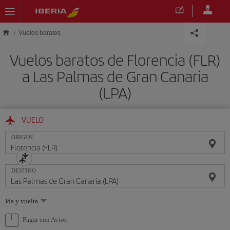
Saltar al contenido principal
Vuelos baratos
Vuelos baratos de Florencia (FLR)
a Las Palmas de Gran Canaria
(LPA)
VUELO
ORIGEN
DESTINO
Seleccione
Ida y vuelta
una
opción
Pagar con Avios