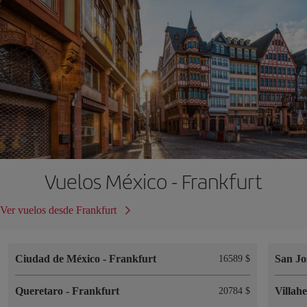
Vuelos México - Frankfurt
Ver vuelos desde Frankfurt
Ciudad de México
-
Frankfurt
San Jo
16589 $
Queretaro
-
Frankfurt
Villah
20784 $