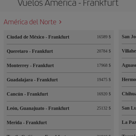
Vuelos América - Frankfurt
América del Norte
San Jo
Ciudad de México
-
Frankfurt
16589 $
Villah
Queretaro
-
Frankfurt
20784 $
Aguasc
Monterrey
-
Frankfurt
17968 $
Hermos
Guadalajara
-
Frankfurt
19475 $
Chihu
Cancún
-
Frankfurt
16920 $
San Lu
León, Guanajuato
-
Frankfurt
25132 $
La Pa
Merida
-
Frankfurt