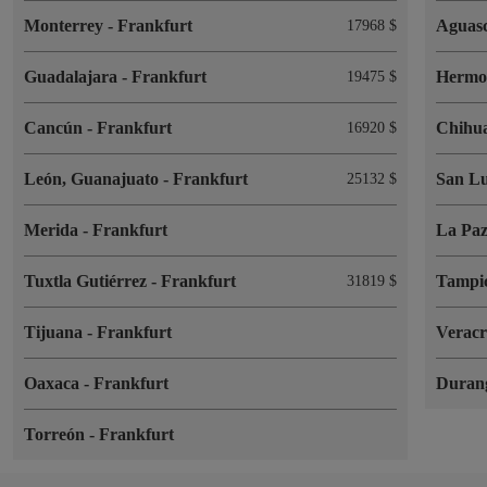
Monterrey
-
Frankfurt
Aguasc
17968 $
Guadalajara
-
Frankfurt
Hermos
19475 $
Cancún
-
Frankfurt
Chihu
16920 $
León, Guanajuato
-
Frankfurt
San Lu
25132 $
Merida
-
Frankfurt
La Pa
Tuxtla Gutiérrez
-
Frankfurt
Tampi
31819 $
Tijuana
-
Frankfurt
Verac
Oaxaca
-
Frankfurt
Duran
Torreón
-
Frankfurt