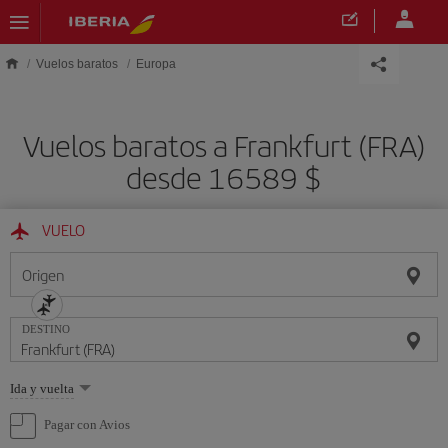
Saltar al contenido principal
Vuelos baratos
Europa
Vuelos baratos a Frankfurt (FRA)
desde 16589 $
VUELO
Origen
DESTINO
Seleccione
Ida y vuelta
una
opción
Pagar con Avios