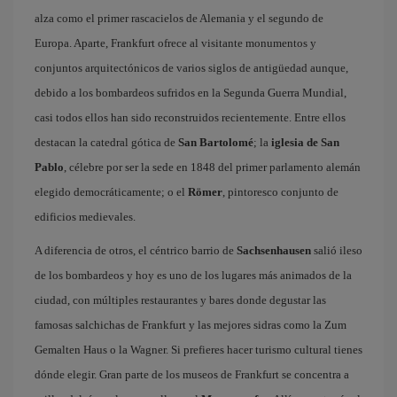
alza como el primer rascacielos de Alemania y el segundo de
Europa. Aparte, Frankfurt ofrece al visitante monumentos y
conjuntos arquitectónicos de varios siglos de antigüedad aunque,
debido a los bombardeos sufridos en la Segunda Guerra Mundial,
casi todos ellos han sido reconstruidos recientemente. Entre ellos
destacan la catedral gótica de
San Bartolomé
; la
iglesia de San
Pablo
, célebre por ser la sede en 1848 del primer parlamento alemán
elegido democráticamente; o el
Römer
, pintoresco conjunto de
edificios medievales.
A diferencia de otros, el céntrico barrio de
Sachsenhausen
salió ileso
de los bombardeos y hoy es uno de los lugares más animados de la
ciudad, con múltiples restaurantes y bares donde degustar las
famosas salchichas de Frankfurt y las mejores sidras como la Zum
Gemalten Haus o la Wagner. Si prefieres hacer turismo cultural tienes
dónde elegir. Gran parte de los museos de Frankfurt se concentra a