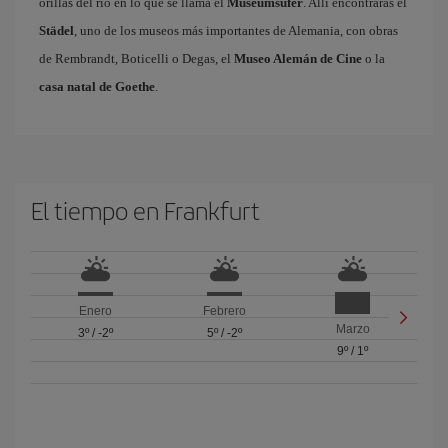
orillas del río en lo que se llama el
Museumsufer
. Allí encontrarás el
Städel
, uno de los museos más importantes de Alemania, con obras
de Rembrandt, Boticelli o Degas, el
Museo Alemán de Cine
o la
casa natal de Goethe
.
El tiempo en Frankfurt
Enero
Febrero
Marzo
3º
/
-2º
5º
/
-2º
9º
/
1º