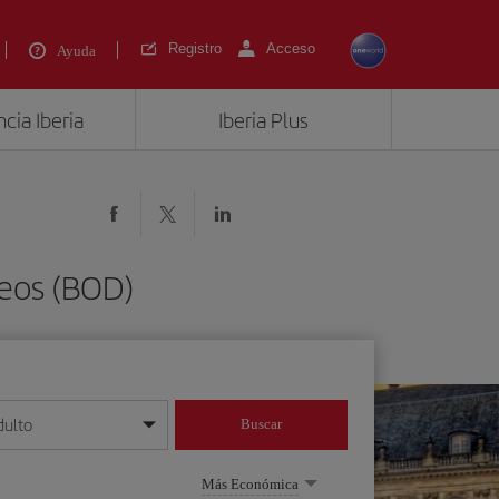
Registro
Acceso
Ayuda
cia Iberia
Iberia Plus
deos (BOD)
dulto
Buscar
o día/mes/año
Más Económica