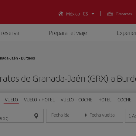
México - ES
Empresas
 reserva
Preparar el viaje
Experien
nada-Jaén - Burdeos
ratos de Granada-Jaén (GRX) a Bur
VUELO
VUELO + HOTEL
VUELO + COCHE
HOTEL
COCHE
Fecha ida
Fecha vuelta
1
A
Introduce la fecha en formato día/mes/año
Introduce la fecha en format