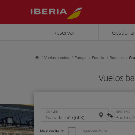
Saltar al contenido principal
Reservar
Gestionar
Vuelos baratos
Europa
Francia
Burdeos
Gra
Vuelos ba
ORIGEN
DESTINO
Seleccione
Pagar con Avios
Ida y vuelta