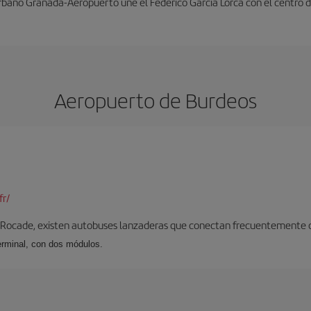
rbano Granada-Aeropuerto une el Federico García Lorca con el centro d
Aeropuerto de Burdeos
fr/
 Rocade, existen autobuses lanzaderas que conectan frecuentemente con
erminal, con dos módulos.