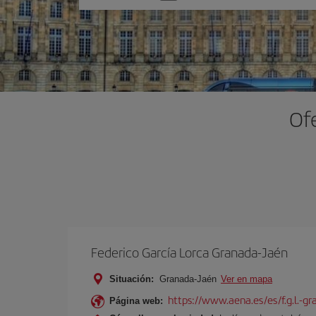
una
opción
Of
Federico García Lorca Granada-Jaén
Situación:
Granada-Jaén
Ver en mapa
https://www.aena.es/es/f.g.l.-g
Página web: