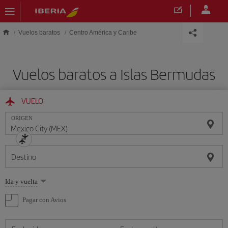
Saltar al contenido principal
Vuelos baratos
Centro América y Caribe
Vuelos baratos a Islas Bermudas
VUELO
ORIGEN
Destino
Seleccione
Ida y vuelta
una
opción
Pagar con Avios