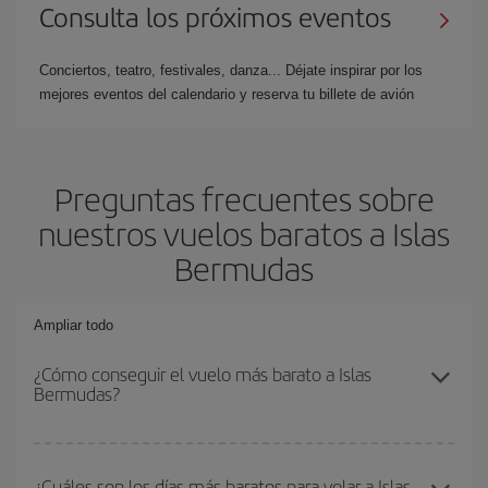
Consulta los próximos eventos
Conciertos, teatro, festivales, danza... Déjate inspirar por los
mejores eventos del calendario y reserva tu billete de avión
Preguntas frecuentes sobre
nuestros vuelos baratos a Islas
Bermudas
Ampliar todo
¿Cómo conseguir el vuelo más barato a Islas
Bermudas?
Podrás ahorrar en tu billete de avión y conseguir el vuelo más
barato si evitas temporadas altas, compras con antelación y
¿Cuáles son los días más baratos para volar a Islas