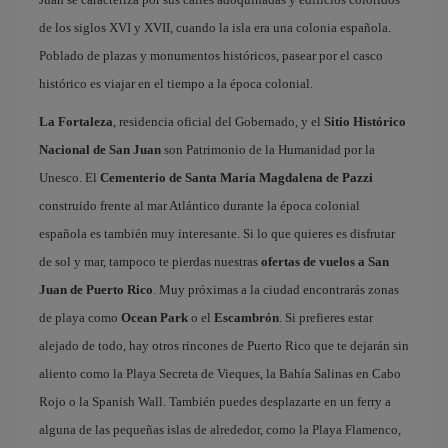
de los siglos XVI y XVII, cuando la isla era una colonia española.
Poblado de plazas y monumentos históricos, pasear por el casco
histórico es viajar en el tiempo a la época colonial.
La Fortaleza
, residencia oficial del Gobernado, y el
Sitio Histórico
Nacional de San Juan
son Patrimonio de la Humanidad por la
Unesco. El
Cementerio de Santa María Magdalena de Pazzi
construido frente al mar Atlántico durante la época colonial
española es también muy interesante. Si lo que quieres es disfrutar
de sol y mar, tampoco te pierdas nuestras
ofertas de vuelos a San
Juan de Puerto Rico
. Muy próximas a la ciudad encontrarás zonas
de playa como
Ocean Park
o el
Escambrón
. Si prefieres estar
alejado de todo, hay otros rincones de Puerto Rico que te dejarán sin
aliento como la Playa Secreta de Vieques, la Bahía Salinas en Cabo
Rojo o la Spanish Wall. También puedes desplazarte en un ferry a
alguna de las pequeñas islas de alrededor, como la Playa Flamenco,