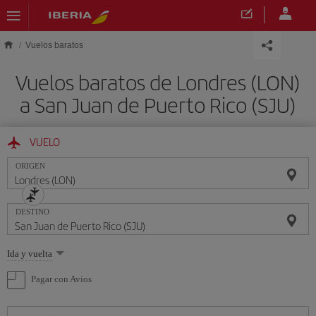
Saltar al contenido principal
Vuelos baratos
Vuelos baratos de Londres (LON)
a San Juan de Puerto Rico (SJU)
VUELO
ORIGEN
DESTINO
Seleccione
Ida y vuelta
una
opción
Pagar con Avios