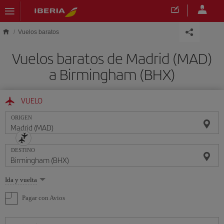
Saltar al contenido principal
Vuelos baratos
Vuelos baratos de Madrid (MAD)
a Birmingham (BHX)
VUELO
ORIGEN
DESTINO
Seleccione
Ida y vuelta
una
opción
Pagar con Avios