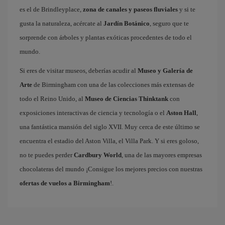
es el de Brindleyplace,
zona de canales y paseos fluviales
y si te
gusta la naturaleza, acércate al
Jardín Botánico
, seguro que te
sorprende con árboles y plantas exóticas procedentes de todo el
mundo.
Si eres de visitar museos, deberías acudir al
Museo y Galería de
Arte
de Birmingham con una de las colecciones más extensas de
todo el Reino Unido, al
Museo de Ciencias Thinktank
con
exposiciones interactivas de ciencia y tecnología o el
Aston Hall
,
una fantástica mansión del siglo XVII. Muy cerca de este último se
encuentra el estadio del Aston Villa, el Villa Park. Y si eres goloso,
no te puedes perder
Cardbury World
, una de las mayores empresas
chocolateras del mundo ¡Consigue los mejores precios con nuestras
ofertas de vuelos a Birmingham
!.