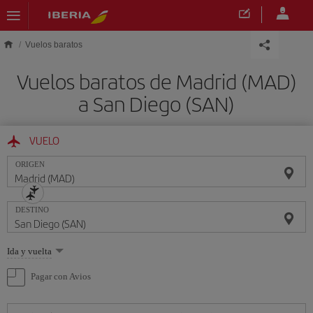
Saltar al contenido principal
Vuelos baratos
Vuelos baratos de Madrid (MAD)
a San Diego (SAN)
VUELO
ORIGEN
DESTINO
Seleccione
Ida y vuelta
una
opción
Pagar con Avios